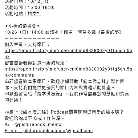
活動日期｜10/12(日)
活動時間｜15:00-16:30
活動地點｜楫文社
✦小楫的讀書會✦
10/26（日）14:00 📖讀本｜佩卓．阿莫多瓦《最後的夢》
－－－－－－－－－－－－
加入會員，支持節目：
https://open.firstory.me/user/cm0me8336002y01tq5cht5q
nk
留言告訴我你對這一集的想法：
https://open.firstory.me/user/cm0me8336002y01tq5cht5q
nk/comments
👍若您喜歡本集節目，歡迎小額贊助「繪本備忘錄」製作團
隊，支持我們提供更優質的節目內容與實體活動計畫。
💌歡迎留言給「繪本備忘錄」，我們非常需要您的鼓勵和寶貴
的建議！
📣想上《繪本備忘錄》Podcast節目聊聊您所愛的繪本嗎？
歡迎洽詢以下IG或工作信箱。
IG：@picturebook_memo
E-mail：picturebooksmemo@gmail.com