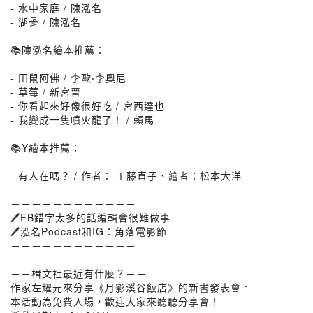
- 水中家庭 / 陳泓名
- 湖骨 / 陳泓名
📚陳泓名繪本推薦：
- 田鼠阿佛 / 李歐‧李奧尼
- 草莓 / 新宮晉
- 你看起來好像很好吃 / 宮西達也
- 我變成一隻噴火龍了！ / 賴馬
📚Y繪本推薦：
- 有人在嗎？ / 作者： 工藤直子、繪者：松本大洋
－－－－－－－－－－－－
🖊️FB錯字太多的話編輯會很難做事
🖊️泓名Podcast和IG：角落電影節
－－－－－－－－－－－－
－－楫文社最近有什麼？－－
作家左耀元來分享《月影溪谷飯店》的新書發表會。
本活動為免費入場，歡迎大家來聽聽分享會！