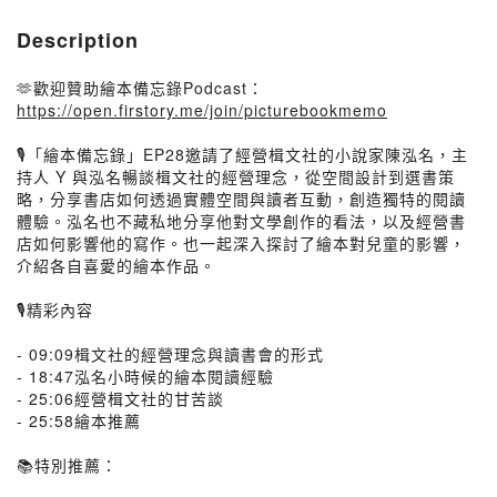
Description
🫶歡迎贊助繪本備忘錄Podcast：
https://open.firstory.me/join/picturebookmemo
🎙️「繪本備忘錄」EP28邀請了經營楫文社的小說家陳泓名，主
持人 Y 與泓名暢談楫文社的經營理念，從空間設計到選書策
略，分享書店如何透過實體空間與讀者互動，創造獨特的閱讀
體驗。泓名也不藏私地分享他對文學創作的看法，以及經營書
店如何影響他的寫作。也一起深入探討了繪本對兒童的影響，
介紹各自喜愛的繪本作品。
🎙️精彩內容
- 09:09楫文社的經營理念與讀書會的形式
- 18:47泓名小時候的繪本閱讀經驗
- 25:06經營楫文社的甘苦談
- 25:58繪本推薦
📚特別推薦：