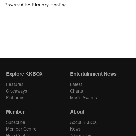
Powered by Firstory Hosting
Explore KKBOX
Entertainment News
Features
Latest
Giveaways
Charts
Platforms
Music Awards
Member
About
Subscribe
About KKBOX
Member Centre
News
Help Centre
Advertising