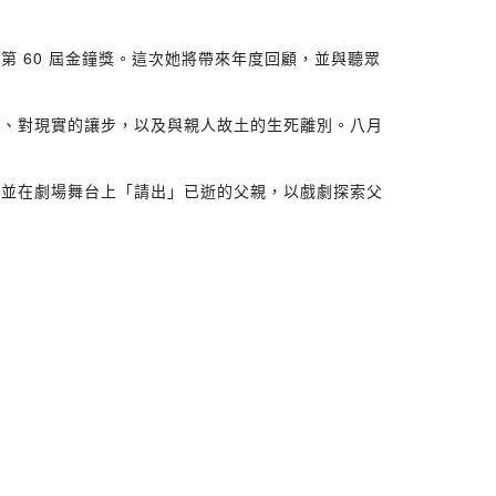
 60 屆金鐘獎。這次她將帶來年度回顧，並與聽眾
落、對現實的讓步，以及與親人故土的生死離別。八月
，並在劇場舞台上「請出」已逝的父親，以戲劇探索父