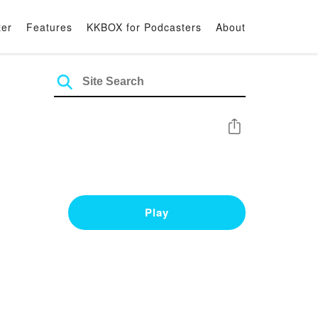
ter
Features
KKBOX for Podcasters
About
Share
Play