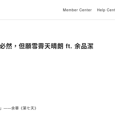
Member Center
Help Cen
EP253 缺憾若是必然，但願雪霽天晴朗 ft. 余品潔
」——余華《第七天》