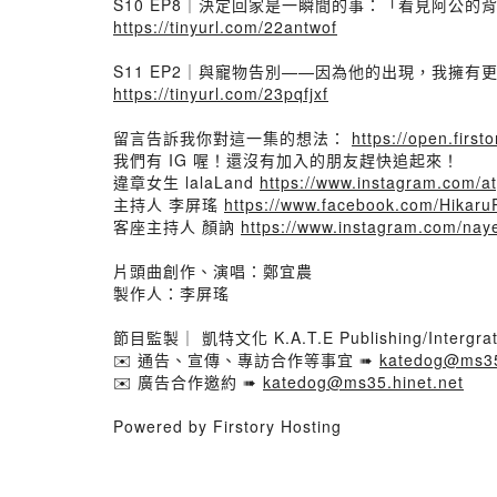
S10 EP8｜決定回家是一瞬間的事：「看見阿公的背影
https://tinyurl.com/22antwof
S11 EP2｜與寵物告別——因為他的出現，我擁有更
https://tinyurl.com/23pqfjxf
留言告訴我你對這一集的想法：
https://open.fir
我們有 IG 喔！還沒有加入的朋友趕快追起來！
違章女生 lalaLand
https://www.instagram.com/aty
主持人 李屏瑤
https://www.facebook.com/Hikaru
客座主持人 顏訥
https://www.instagram.com/nay
片頭曲創作、演唱：鄭宜農
製作人：李屏瑤
節目監製｜ 凱特文化 K.A.T.E Publishing/Intergrat
✉️ 通告、宣傳、專訪合作等事宜 ➠
katedog@ms35
✉️ 廣告合作邀約 ➠
katedog@ms35.hinet.net
Powered by Firstory Hosting