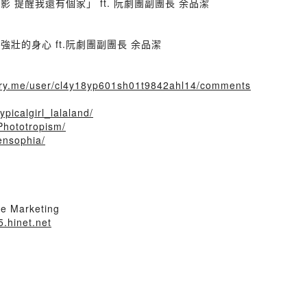
 提醒我還有個家」 ft. 阮劇團副團長 余品潔
強壯的身心 ft.阮劇團副團長 余品潔
story.me/user/cl4y18yp601sh01t9842ahl14/comments
picalgirl_lalaland/
Phototropism/
ensophia/
e Marketing
.hinet.net