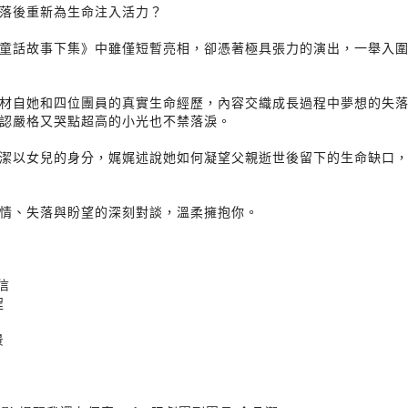
落後重新為生命注入活力？
童話故事下集》中雖僅短暫亮相，卻憑著極具張力的演出，一舉入圍第
材自她和四位團員的真實生命經歷，內容交織成長過程中夢想的失
認嚴格又哭點超高的小光也不禁落淚。
潔以女兒的身分，娓娓述說她如何凝望父親逝世後留下的生命缺口
情、失落與盼望的深刻對談，溫柔擁抱你。
信
程
景