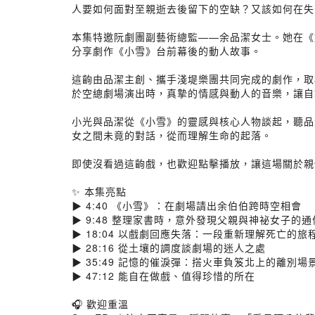
人要如何面對至親逝去後留下的空缺？又該如何在失
本集特邀阮劇團副藝術總監——余品潔女士。她在《
分享劇作《小雪》台前幕後的動人故事。
這齣由品潔主創、攜手淺堤樂團共同完成的劇作，取
於空總劇場演出時，真摯的情感與動人的音樂，讓自
小光與品潔從《小雪》的靈感與核心人物談起，聽品
女之間未竟的對話，從而理解生命的起落。
即使沒看過這齣戲，也歡迎點擊播放，讓這場關於親
✨ 本集亮點
▶ 4:40 《小雪》：在劇場請出余伯伯跨時空相會
▶ 9:48 整理家書時，意外發現父親與神祕女子的通
▶ 18:04 以戲劇回應失落：一段重新理解死亡的旅
▶ 28:16 從土壤的調度談劇場的迷人之處
▶ 35:49 記憶的催淚彈：搭火車負笈北上的離別場
▶ 47:12 能自在做戲、值得珍惜的所在
🎧 歡迎重溫