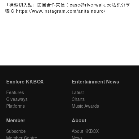
「徐豫切入點」節目合作來信：
case@riverwalk.cc
私訊分享
請IG
https://www.instagram.com/anita.neuro/
Explore KKBOX
Entertainment News
Features
Latest
Giveaways
Charts
Platforms
Music Awards
Member
About
Subscribe
About KKBOX
Member Centre
News