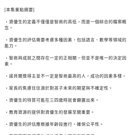
[本集重點摘要]
・資優生的定義不僅僅是智商的高低，而是一個綜合的檔案概
念。
・資優生的評估需要考慮多種因素，包括語言、數學等領域的
能力。
・智商與成就之間存在一定的正相關，但並不是唯一的決定因
素。
・諾貝爾獎得主並不一定是智商最高的人，成功的因素多樣。
・家長的焦慮往往源於對孩子未來的期望與不確定性。
・資優生的特質可能在三四歲時就會顯露出來。
・教育資源的提供對資優生的發展至關重要。
・資優生的評估應根據年齡段進行，確保公平性。