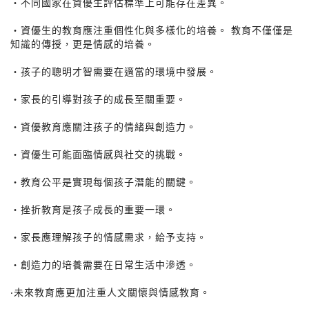
・不同國家在資優生評估標準上可能存在差異。
・資優生的教育應注重個性化與多樣化的培養。 教育不僅僅是
知識的傳授，更是情感的培養。
・孩子的聰明才智需要在適當的環境中發展。
・家長的引導對孩子的成長至關重要。
・資優教育應關注孩子的情緒與創造力。
・資優生可能面臨情感與社交的挑戰。
・教育公平是實現每個孩子潛能的關鍵。
・挫折教育是孩子成長的重要一環。
・家長應理解孩子的情感需求，給予支持。
・創造力的培養需要在日常生活中滲透。
‧未來教育應更加注重人文關懷與情感教育。