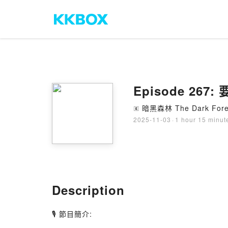
Episode 267
暗黑森林 The Dark Fore
🄴
2025-11-03
·
1 hour 15 minut
Description
🎙️ 節目簡介: