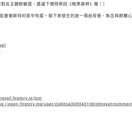
如果對此主題較敏感，建議下禮拜再回《暗黑森林》喔！］
Capper）從曼徹斯特的家中失蹤。接下來發生的是一場由背叛、執念與
st/
/
gvpf.firstory.io/join
ps://open.firstory.me/user/cle6toa3i05t401tjbrdmgvpf/commen