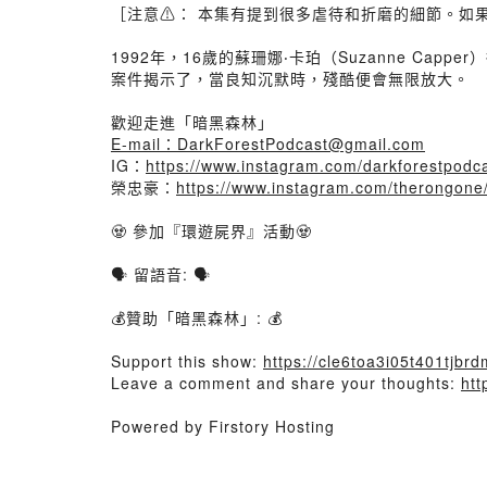
［注意⚠️： 本集有提到很多虐待和折磨的細節。
1992年，16歲的蘇珊娜‧卡珀（Suzanne 
案件揭示了，當良知沉默時，殘酷便會無限放大。
歡迎走進「暗黑森林」
E-mail：DarkForestPodcast@gmail.com
IG：
https://www.instagram.com/darkforestpodca
榮忠豪：
https://www.instagram.com/therongone
🧟 參加『環遊屍界』活動🧟
🗣️ 留語音: 🗣️
💰贊助「暗黑森林」: 💰
Support this show:
https://cle6toa3i05t401tjbrdm
Leave a comment and share your thoughts:
htt
Powered by Firstory Hosting