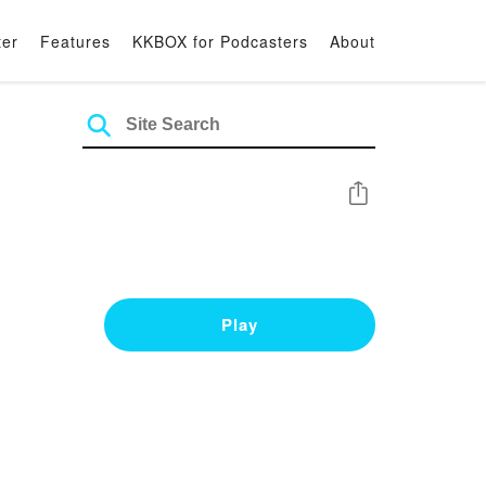
ter
Features
KKBOX for Podcasters
About
Share
Play