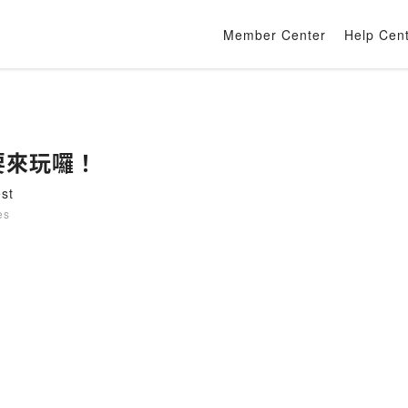
Member Center
Help Cen
: 要來玩囉！
st
es