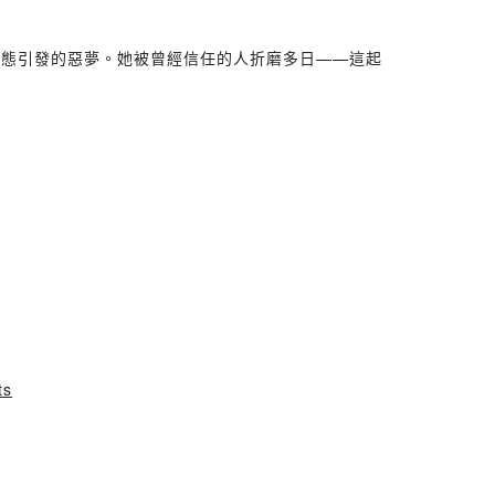
群體心態引發的惡夢。她被曾經信任的人折磨多日——這起
ts