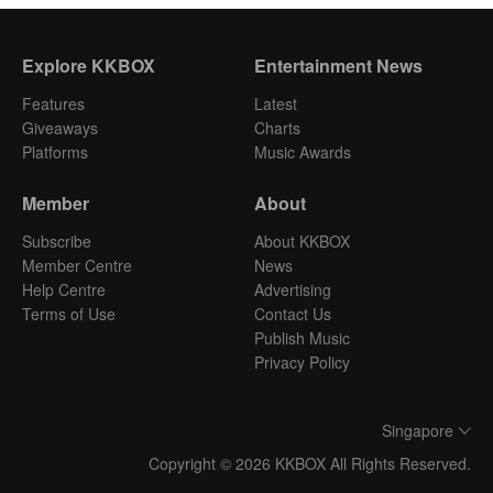
Explore KKBOX
Entertainment News
Features
Latest
Giveaways
Charts
Platforms
Music Awards
Member
About
Subscribe
About KKBOX
Member Centre
News
Help Centre
Advertising
Terms of Use
Contact Us
Publish Music
Privacy Policy
Singapore
Copyright © 2026 KKBOX All Rights Reserved.