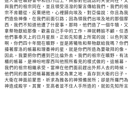
這人曾在曠野會中和西乃山上，與那對他說話的天使同在，又
與我們的祖宗同在，並且領受活潑的聖言傳給我們。我們的祖
宗不肯聽從，反棄絕他，心裡歸向埃及，對亞倫說：你且為我
們造些神像，在我們前面引路；因為領我們出埃及地的那個摩
西，我們不知道他遭了什麼事。那時，他們造了一個牛犢，又
拿祭物獻給那像，歡喜自己手中的工作。神就轉臉不顧，任憑
他們事奉天上的日月星辰，正如先知書上所寫的說：以色列家
啊，你們四十年間在曠野，豈是將犧牲和祭物獻給我嗎？你們
擡著摩洛的帳幕和理番神的星，就是你們所造為要敬拜的像。
因此，我要把你們遷到巴比倫外去。我們的祖宗在曠野，有法
櫃的帳幕，是神吩咐摩西叫他照所看見的樣式做的。這帳幕，
我們的祖宗相繼承受。當神在他們面前趕出外邦人去的時候，
他們同約書亞把帳幕搬進承受為業之地，直存到大衛的日子。
大衛在神面前蒙恩，祈求為雅各的神預備居所；卻是所羅門為
神造成殿宇。其實，至高者並不住人手所造的，就如先知所言