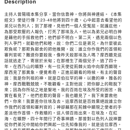
Description
主持人曾陽晴本集分享，當你信靠神，你將與神連結。《本集
經文》使徒行傳 7:23-48他將到四十歲，心中起意去看望他的
弟兄以色列人；到了那裡，見他們一個人受冤屈，就護庇他，
為那受欺壓的人報仇，打死了那埃及人。他以為弟兄必明白神
是藉他的手搭救他們；他們卻不明白。第二天，遇見兩個以色
列人爭鬥，就勸他們和睦，說：你們二位是弟兄，為什麼彼此
欺負呢？那欺負鄰舍的把他推開，說：誰立你作我們的首領和
審判官呢？難道你要殺我，像昨天殺那埃及人嗎？摩西聽見這
話就逃走了，寄居於米甸；在那裡生了兩個兒子。過了四十
年，在西乃山的曠野，有一位天使從荊棘火焰中向摩西顯現。
摩西見了那異象，便覺希奇，正進前觀看的時候，有主的聲音
說：我是你列祖的神，就是亞伯拉罕的神，以撒的神，雅各的
神。摩西戰戰兢兢，不敢觀看。主對他說：把你腳上的鞋脫下
來；因為你所站之地是聖地。我的百姓在埃及所受的困苦，我
實在看見了，他們悲歎的聲音，我也聽見了。我下來要救他
們。你來！我要差你往埃及去。這摩西就是百姓棄絕說誰立你
作我們的首領和審判官的；神卻藉那在荊棘中顯現之使者的手
差派他作首領、作救贖的。這人領百姓出來，在埃及，在紅
海、在曠野，四十年間行了奇事神蹟。那曾對以色列人說神要
從你們弟兄中間給你們興起一位先知像我的，就是這位摩西。