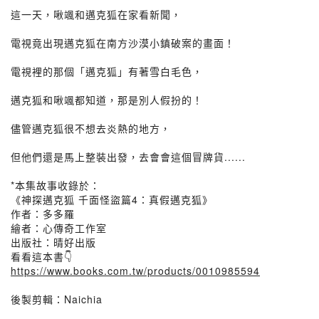
這一天，啾颯和邁克狐在家看新聞，
電視竟出現邁克狐在南方沙漠小鎮破案的畫面！
電視裡的那個「邁克狐」有著雪白毛色，
邁克狐和啾颯都知道，那是別人假扮的！
儘管邁克狐很不想去炎熱的地方，
但他們還是馬上整裝出發，去會會這個冒牌貨......
*本集故事收錄於：
《神探邁克狐 千面怪盜篇4：真假邁克狐》
作者：多多羅
繪者：心傳奇工作室
出版社：晴好出版
看看這本書👇
https://www.books.com.tw/products/0010985594
後製剪輯：Naichia