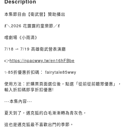
Description
本集節目由【衛武營】贊助播出
💃＼2026 花露露的童樂節／💃
嚐劇場《小雨滴》
7/18 ⇀ 7/19 高雄衛武營表演廳
👉
https://npacwwy.tw/en16hFBbe
✨85折優惠折扣碼： fairytale85wwy
使用方法：於購票頁面選位後，點選「從前從前聽眾優惠」，
輸入折扣碼即享折扣優惠!
---本集內容---
夏天到了，邁克狐的白毛漸漸轉為青灰色，
這也是邁克狐最不喜歡出門的季節。