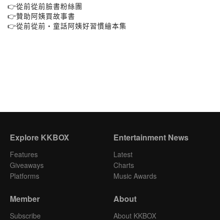
👉從前從前臉書粉絲團
👉贊助阿姨買故事書
👉從前從前・童話阿姨好習慣繪本集
Explore KKBOX
Entertainment News
Features
Latest
Giveaways
Charts
Platforms
Music Awards
Member
About
Subscribe
About KKBOX