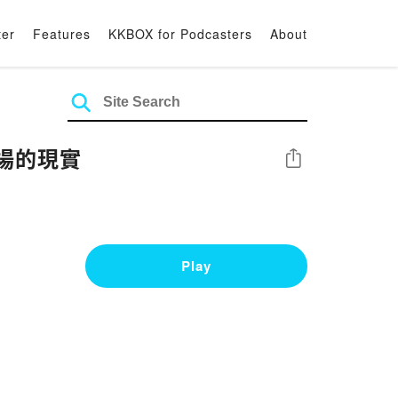
ter
Features
KKBOX for Podcasters
About
現場的現實
Share
Play