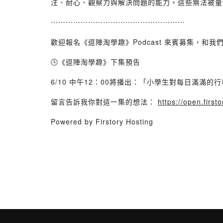
注、耐心、觀察力與解決問題的能力。這些無法被量
⋯⋯⋯⋯⋯⋯⋯⋯⋯⋯⋯⋯⋯⋯⋯⋯⋯⋯
歡迎報名《逗陣淘學趣》Podcast 來賓募集，和我
🕓《逗陣淘學趣》下集預告
6/10 中午12：00將播出：「小學生對每日滿滿的
留言告訴我你對這一集的想法：
https://open.fir
Powered by Firstory Hosting