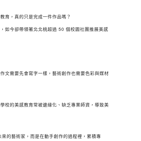
感教育，真的只是完成一件作品嗎？
如今卻帶領著北北桃超過 50 個校園社團推展美感
寫作文需要先會寫字一樣，藝術創作也需要色彩與媒材
，學校的美感教育常被邊緣化、缺乏專業師資，導致美
未來的藝術家，而是在動手創作的過程裡，累積專