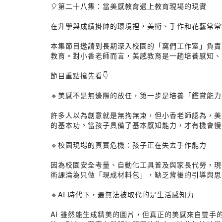
🎈第二十八集：當美感教育遇上教育現場的現實
在升學與成績掛帥的環境裡，美術、手作和花藝常常
本集節目邀請到長期深入校園的「窩們工作室」負責
教育。對小香老師而言，美感教育是一趟培養感知、
節目重點搶先看👇
🔹美感不是無邊際的放任，第一步是培養「鑑賞能力
許多人以為創意就是無拘無束，但小香老師認為，美
的基本功。當孩子具備了基本感知能力，才有機會慢
🔹校園現場的真實危機：孩子正在失去手作能力
因為校園安全考量、自動化工具普及與家長代勞，現
術課淪為只做「現成材料包」，缺乏背後的引導與思
🔹AI 時代下，最無法被取代的是生活感知力
AI 雖然能生成精美的圖片，但真正的美感來自雙