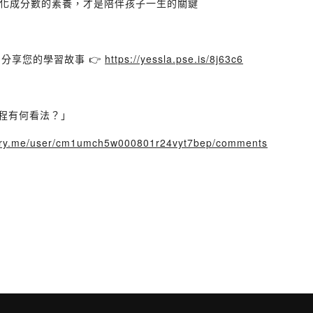
化成分數的素養，才是陪伴孩子一生的關鍵
們分享您的學習故事 👉
https://yessla.pse.is/8j63c6
行程有何看法？」
story.me/user/cm1umch5w000801r24vyt7bep/comments