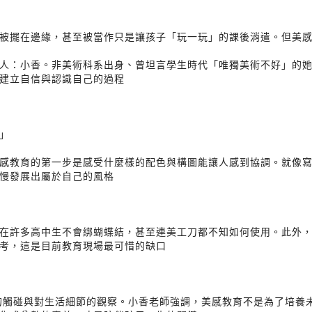
被擺在邊緣，甚至被當作只是讓孩子「玩一玩」的課後消遣。但美
人：小香。非美術科系出身、曾坦言學生時代「唯獨美術不好」的她，
建立自信與認識自己的過程
」
感教育的第一步是感受什麼樣的配色與構圖能讓人感到協調。就像
慢發展出屬於自己的風格
在許多高中生不會綁蝴蝶結，甚至連美工刀都不知如何使用。此外
考，這是目前教育現場最可惜的缺口
手的觸碰與對生活細節的觀察。小香老師強調，美感教育不是為了培養