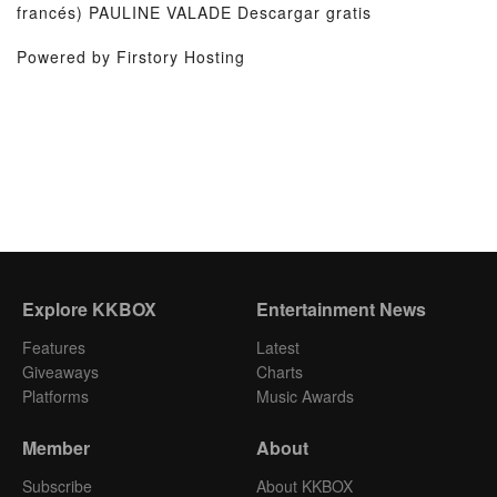
francés) PAULINE VALADE Descargar gratis
Powered by Firstory Hosting
Explore KKBOX
Entertainment News
Features
Latest
Giveaways
Charts
Platforms
Music Awards
Member
About
Subscribe
About KKBOX