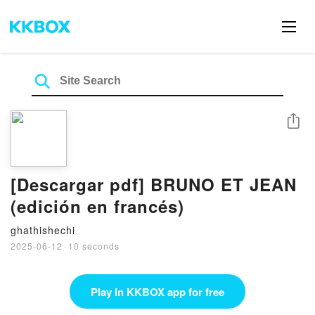
Share
[Descargar pdf] BRUNO ET JEAN
(edición en francés)
ghathishechi
2025-06-12
·
10 seconds
Play in KKBOX app for free