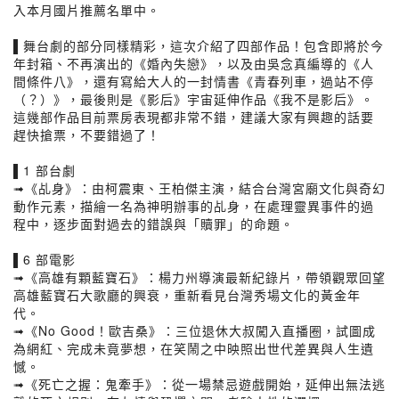
入本月國片推薦名單中。
▌舞台劇的部分同樣精彩，這次介紹了四部作品！包含即將於今
年封箱、不再演出的《婚內失戀》，以及由吳念真編導的《人
間條件八》，還有寫給大人的一封情書《青春列車，過站不停
（？）》，最後則是《影后》宇宙延伸作品《我不是影后》。
這幾部作品目前票房表現都非常不錯，建議大家有興趣的話要
趕快搶票，不要錯過了！
▌1 部台劇
➟《乩身》：由柯震東、王柏傑主演，結合台灣宮廟文化與奇幻
動作元素，描繪一名為神明辦事的乩身，在處理靈異事件的過
程中，逐步面對過去的錯誤與「贖罪」的命題。
▌6 部電影
➟《高雄有顆藍寶石》：楊力州導演最新紀錄片，帶領觀眾回望
高雄藍寶石大歌廳的興衰，重新看見台灣秀場文化的黃金年
代。
➟《No Good！歐吉桑》：三位退休大叔闖入直播圈，試圖成
為網紅、完成未竟夢想，在笑鬧之中映照出世代差異與人生遺
憾。
➟《死亡之握：鬼牽手》：從一場禁忌遊戲開始，延伸出無法逃