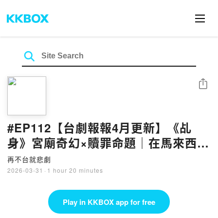
Share
#EP112【台劇報報4月更新】《乩
身》宮廟奇幻×贖罪命題｜在馬來西亞
搶屍很正常？《人生海海》讓你看見
再不台就悲劇
荒誕日常｜20年後的南瓜小姐長大啦
2026-03-31
·
1 hour 20 minutes
《我不是影后》重新定義成功
Play in KKBOX app for free