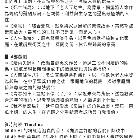
離的死亡規則，在友情與恐懼之間，考驗人性的選擇。
➟《死亡賭局》：以地下「老人互助會」為背景，揭露將人命作
為籌碼的殘酷賭局，在親情、利益與生存之間逼出最極端的人
性。
➟《祭弒》：結合邪教、獻祭與家庭崩解的驚悚故事，當慾望被
無限放大，最可怕的往往不只是鬼，而是人心。
➟《人生海海》：廖克發導演作品，以黑色幽默描繪跨文化家
庭，在荒誕與衝突之中，探問身份、信仰與歸屬的意義。
▊ 4部戲劇
➟《婚內失戀》：改編自鄧惠文作品，透過三段不同婚齡的關
係，細膩呈現長時間相處下的情感變化與婚姻樣貌。
➟《人間條件八》：吳念真編導系列新作，以一位退休老人中獎
為起點，在中了頭獎11億之後，家庭地位的轉變，探討家庭關
係與尊嚴之間的微妙變化。
➟《青春列車，過站不停（？）》：以近未來為背景，透過觀察
青少年的視角，思考當情緒被消除後，人類還剩下什麼。
➟《我不是影后》：延伸自影集《影后》的角色故事，聚焦「南
瓜小姐」的人生，在光環之外重新思考成功與自我價值。
🎬時刻表 𝐓𝐢𝐦𝐞𝐥𝐢𝐧𝐞
𝟎𝟎:𝟎𝟎 BL的粉紅泡泡真的香！《向流星許願的我們》熱映中
𝟏𝟖:𝟒𝟗 千呼萬喚的《乩身》終於上映了，劇中會用大量特效展現