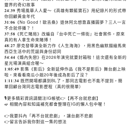
靈界的奇幻故事
𝟐𝟒:𝟑𝟗 秀場風華人人愛～《高雄有顆藍寶石》用紀錄片的形式帶
你回顧黃金年代
𝟑𝟏:𝟎𝟔《No Good！歐吉桑》退休阿北想靠直播圓夢？三人一言
不合就停播？！
𝟑𝟕:𝟓𝟖《死亡賭局》改編自『台中死亡一條街』社會案件，原來
真的有人拿生命來賭博！
𝟒𝟖:𝟐𝟕 廖克發導演全新力作《人生海海》，用黑色幽默描繪馬來
西亞生活中的荒誕與身份認同
𝟓𝟒:𝟒𝟒《婚內失戀》在2026年演完就要封箱啦！這次還有全新的
星光場演員組合喔～
𝟏:𝟎𝟓:𝟒𝟗 影集《影后》全新延伸作品《我不是影后》舞台劇上映
啦，來看看南瓜小姐20年後成為影后了沒？
𝟏:𝟏𝟏:𝟑𝟒 既然開場都講到BL了，那同志電影也不能不提到，簡
單回顧台灣同志電影歷程（真的很簡單）
🎙更多精彩資訊請關注IG帳號👉【再不台就悲劇】
➫ 相關內容和知識補充都會整理在IG的懶人包中喔！
👉我要抖內「再不台就悲劇」，讓台劇不悲劇
👉留言告訴我你對這一集的想法