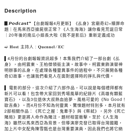
Description
▊𝙋𝙤𝙙𝙘𝙖𝙨𝙩❞【台劇報報4月更新】《乩身》宮廟奇幻×贖罪命
題｜在馬來西亞搶屍很正常？《人生海海》讓你看見荒誕日常
｜20年後的南瓜小姐長大啦《我不是影后》重新定義成功
➫ 𝐇𝐨𝐬𝐭 主持人 : 𝐐𝐮𝐞𝐧𝐧𝐞𝐥 ∕ 𝐄𝐂
▌4月份的台劇報報資訊超多！本集我們介紹了一部台劇《乩
身》，由柯震東、王柏傑領銜主演。故事中，柯震東飾演替神
明辦事的乩身，在處理各種靈異事件的過程中，不只展開各種
奇幻故事，也讓我們看見人在面對選擇時的掙扎與代價。
▌ 電影的部分，這次介紹了六部作品，可以說是每個禮拜都有
新片可以看！包含帶大家回到秀場風華的紀錄片《高雄有顆藍
寶石》，以及3位退休大叔熱血追夢、風格可愛的《No Good！
歐吉桑》。而4月份不知為何靈異、驚悚題材特別多，本月就有
2部相關作品：《死亡之握：鬼牽手》與《祭弒》，另外《死亡
賭局》更是將人命作為賭注，題材相當衝擊。至於《人生海
海》雖然以馬來西亞為背景，但導演廖克發已取得台灣國籍，
加上片中女配角陳雪甄也是台灣重要演員，因此我們也將它納