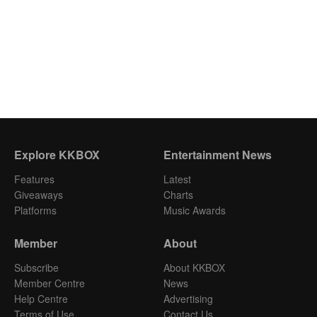
Explore KKBOX
Entertainment News
Features
Latest
Giveaways
Charts
Platforms
Music Awards
Member
About
Subscribe
About KKBOX
Member Centre
News
Help Centre
Advertising
Terms of Use
Contact Us