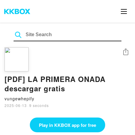
Share
[PDF] LA PRIMERA ONADA
descargar gratis
vungewhepify
2025-06-13
·
9 seconds
Play in KKBOX app for free