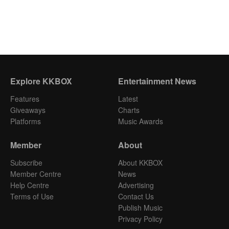
Explore KKBOX
Entertainment News
Features
Latest
Giveaways
Charts
Platforms
Music Awards
Member
About
Subscribe
About KKBOX
Member Centre
News
Help Centre
Advertising
Terms of Use
Contact Us
Publish Music
Privacy Policy