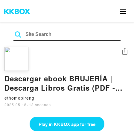
Share
Descargar ebook BRUJERÍA |
Descarga Libros Gratis (PDF -
EPUB)
ethomepireng
2025-05-18
·
13 seconds
Play in KKBOX app for free