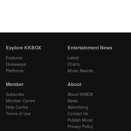
Explore KKBOX
Entertainment News
Features
Latest
Giveaways
Charts
Platforms
Music Awards
Member
About
Subscribe
About KKBOX
Member Centre
News
Help Centre
Advertising
Terms of Use
Contact Us
Publish Music
Privacy Policy