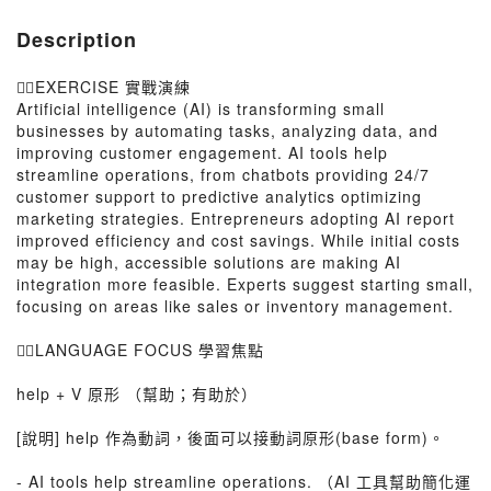
Description
👉🏻EXERCISE 實戰演練
Artificial intelligence (AI) is transforming small
businesses by automating tasks, analyzing data, and
improving customer engagement. AI tools help
streamline operations, from chatbots providing 24/7
customer support to predictive analytics optimizing
marketing strategies. Entrepreneurs adopting AI report
improved efficiency and cost savings. While initial costs
may be high, accessible solutions are making AI
integration more feasible. Experts suggest starting small,
focusing on areas like sales or inventory management.
👉🏻LANGUAGE FOCUS 學習焦點
help + V 原形 （幫助；有助於）
[說明] help 作為動詞，後面可以接動詞原形(base form)。
- AI tools help streamline operations. （AI 工具幫助簡化運