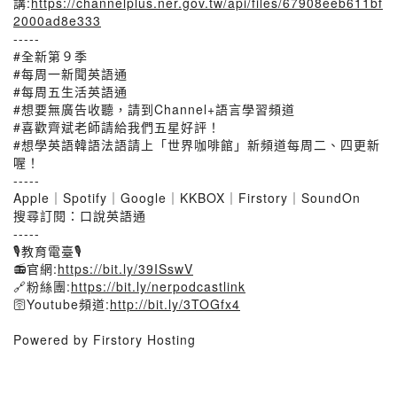
講:
https://channelplus.ner.gov.tw/api/files/67908eeb611bf
2000ad8e333
-----
#全新第９季
#每周一新聞英語通
#每周五生活英語通
#想要無廣告收聽，請到Channel+語言學習頻道
#喜歡齊斌老師請給我們五星好評！
#想學英語韓語法語請上「世界咖啡館」新頻道每周二、四更新
喔！
-----
Apple｜Spotify｜Google｜KKBOX｜Firstory｜SoundOn
搜尋訂閱：口說英語通
-----
🎙教育電臺🎙
📻官網:
https://bit.ly/39ISswV
🔗粉絲團:
https://bit.ly/nerpodcastlink
🛜Youtube頻道:
http://bit.ly/3TOGfx4
Powered by Firstory Hosting