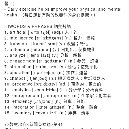
營。）
- Daily exercise helps improve your physical and mental
health. （每日運動有助於改善你的身心健康。）
👉🏻WORDS & PHRASES 詞彙片語
1. artificial [ˌɑrtəˈfɪʃəl] (adj.) 人工的
2. intelligence [ɪnˈtɛlɪdʒəns] (n.) 智力；情報
3. transform [trænsˈfɔrm] (v.) 改變；轉化
4. automate [ˈɔtəˌmet] (v.) 自動化；使機械化
5. analyze [ˈænəˌlaɪz] (v.) 分析；解析
6. engagement [ɪnˈɡedʒmənt] (n.) 參與；訂婚
7. streamline [ˈstrimˌlaɪn] (v.) 簡化；使效率化
8. operation [ˌɑpəˈreʃən] (n.) 操作；運營
9. chatbot [ˈtʃætˌbɑt] (n.) 聊天機器人；對話機器人
10. predictive [prɪˈdɪktɪv] (adj.) 預測的；預言的
11. analytics [ˌænəˈlɪtɪks] (n.) 分析學；分析資料
12. entrepreneur [ˌɑntrəprəˈnɝ] (n.) 企業家；創業者
13. efficiency [ɪˈfɪʃənsi] (n.) 效率；效能
14. integration [ˌɪntəˈɡreɪʃən] (n.) 整合；融合
15. inventory [ˈɪnvənˌtɔri] (n.) 庫存；清單
>>教材出自<新聞英語通>第41