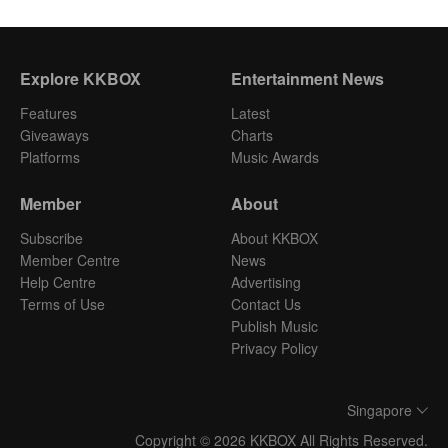
Explore KKBOX
Entertainment News
Features
Latest
Giveaways
Charts
Platforms
Music Awards
Member
About
Subscribe
About KKBOX
Member Centre
News
Help Centre
Advertising
Terms of Use
Contact Us
Publish Music
Privacy Policy
Singapore
Copyright © 2026 KKBOX All Rights Reserved.