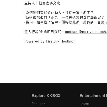
主持人｜拍賣官游文玫
-為何她們畫得如此動人，卻從未署上名字？
-藝術市場如何「正名」一位被遺忘的女性藝術家？
-為何一幅畫換了名字，價格就能從一萬翻到一百萬
置入行銷/企業節目委託：
podcast@nextvoicetech
Powered by Firstory Hosting
Explore KKBOX
Entertainment
Features
Latest