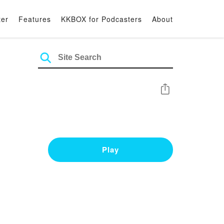
ter
Features
KKBOX for Podcasters
About
Share
Play