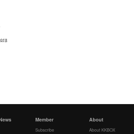
？
.org
 News
Member
About
Subscribe
About KKBOX