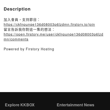
Description
加入會員，支持節目：
https://ckfnpunqe136d08003p6lzdmn.firstory.io/join
留言告訴我你對這一集的想法：
https://open.firstory.me/user/ckfnpunqe136d08003p6lzd
mn/comments
Powered by Firstory Hosting
Explore KKBOX
Entertainment News