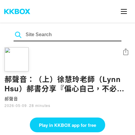
Share
郝聲音：（上）徐慧玲老師（Lynn
Hsu）郝書分享『偏心自己，不必向
誰說明』：16道練習題，寫給在妥協
郝聲音
與夢想之間努力的我們
2026-05-09
·
28 minutes
Play in KKBOX app for free