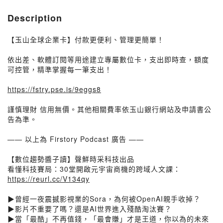
Description
【玉山全球企業卡】付款更便利、管理更簡單！
依出差、軟體訂閱等用途建立專屬數位卡，支出即時查，額度
可控管，精準掌握每一筆支出！
https://fstry.pse.is/9eggs8
謹慎理財 信用無價。其他相關費率依玉山銀行網站及申請書公
告為準。
—— 以上為 Firstory Podcast 廣告 ——
【數位趨勢醬子讀】聲鮮時采科技出品
看懂科技賽局：30堂開啟元宇宙商機的跨域人文課：
https://reurl.cc/V134qy
▶曾經一夜震撼影視業的Sora，為何被OpenAI親手收掉？
▶影片不重要了嗎？還是AI世界進入殘酷淘汰賽？
▶當「最酷」不再值錢，「最會賺」才是王道，你以為的未來