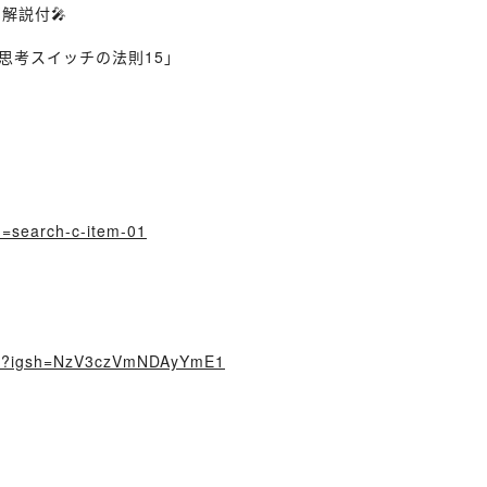
解説付🎤
思考スイッチの法則15」
id=search-c-item-01
E7/?igsh=NzV3czVmNDAyYmE1