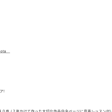
osota
ア!
４０📗 (２年かけて作った大切な作品😢全ページに音声レッスン付)