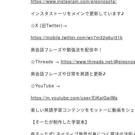
https://www.instagram.com/eigonosota/
インスタストーリをメインで更新しています♪
☆X (旧Twitter)→
https://mobile.twitter.com/wn7m32g6uj31k
英会話フレーズや勉強法を配信中！
☆Threads →
https://www.threads.net/@eigon
英会話フレーズや日常を英語と更新♪
☆YouTube →
https://m.youtube.com/user/EiKaiGaiWa
楽しい英語学習コンテンツをモットーに動画をシェ
【そーたが制作した学習本】
📗そーた式! ネイティブ発音が身につく魔法の法則