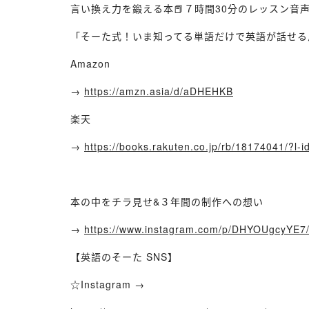
言い換え力を鍛える本📕７時間30分のレッスン音声
「そーた式！いま知ってる単語だけで英語が話せる
Amazon
→
https://amzn.asia/d/aDHEHKB
楽天
→
https://books.rakuten.co.jp/rb/18174041/?l-
本の中をチラ見せ&３年間の制作への想い
→
https://www.instagram.com/p/DHYOUgcyY
【英語のそーた SNS】
☆Instagram →