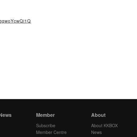
RgqwoYcwQi1Q
 News
Member
About
Subscribe
About KKBOX
Member Centre
News