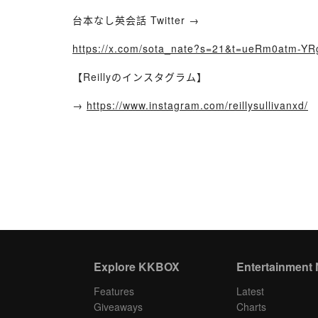
台本なし英会話 Twitter →
https://x.com/sota_nate?s=21&t=ueRm0atm-Y
【Reillyのインスタグラム】
→
https://www.instagram.com/reillysullivanxd/
Explore KKBOX
Entertainment
Features
Latest
Giveaways
Charts