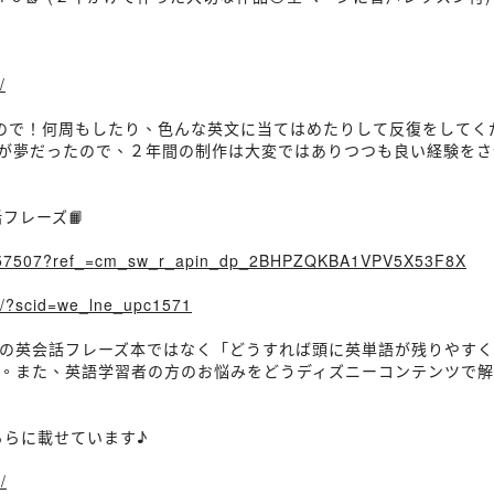
/
ので！何周もしたり、色んな英文に当てはめたりして反復をしてく
が夢だったので、２年間の制作は大変ではありつつも良い経験をさ
フレーズ📙
53057507?ref_=cm_sw_r_apin_dp_2BHPZQKBA1VPV5X53F8X
99/?scid=we_lne_upc1571
だの英会話フレーズ本ではなく「どうすれば頭に英単語が残りやすく
。また、英語学習者の方のお悩みをどうディズニーコンテンツで
ちらに載せています♪
/