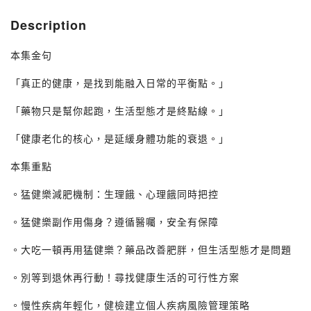
Description
本集金句
「真正的健康，是找到能融入日常的平衡點。」
「藥物只是幫你起跑，生活型態才是終點線。」
「健康老化的核心，是延緩身體功能的衰退。」
本集重點
。猛健樂減肥機制：生理餓、心理餓同時把控
。猛健樂副作用傷身？遵循醫囑，安全有保障
。大吃一頓再用猛健樂？藥品改善肥胖，但生活型態才是問題
。別等到退休再行動！尋找健康生活的可行性方案
。慢性疾病年輕化，健檢建立個人疾病風險管理策略