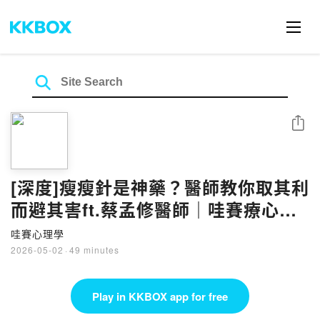
Share
[深度]瘦瘦針是神藥？醫師教你取其利
而避其害ft.蔡孟修醫師｜哇賽療心室
ep155
哇賽心理學
2026-05-02
·
49 minutes
Play in KKBOX app for free