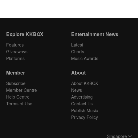
Explore KKBOX
Entertainment News
Features
Latest
Giveaways
Charts
Platforms
Music Awards
Member
About
Subscribe
About KKBOX
Member Centre
News
Help Centre
Advertising
Terms of Use
Contact Us
Publish Music
Privacy Policy
Singapore