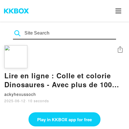
Share
Lire en ligne : Colle et colorie
Dinosaures - Avec plus de 100
stickers !
ackyhexussoch
2025-06-12
·
10 seconds
Play in KKBOX app for free