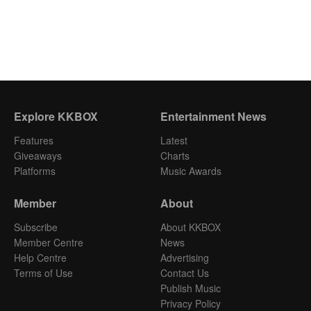
Explore KKBOX
Entertainment News
Features
Latest
Giveaways
Charts
Platforms
Music Awards
Member
About
Subscribe
About KKBOX
Member Centre
News
Help Centre
Advertising
Terms of Use
Contact Us
Publish Music
Privacy Policy