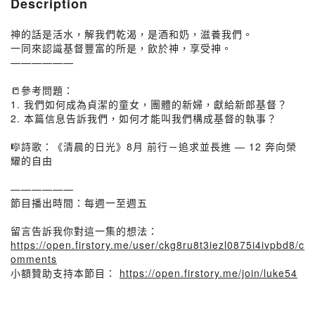
Description
神的話是活水，解我們乾渴，是酒和奶，滋養我們。
一同來認識基督豐富的所是，飲於神，享受神。
——————
📒參考問題：
1. 我們如何成為貞潔的童女，團體的新婦，獻給新郎基督？
2. 本篇信息告訴我們，如何才能叫我們構成基督的執事？
🎼詩歌：《清晨的日光》8月 前行－追求並長進 — 12 奔向榮
耀的自由
——————
節目播出時間：每週一至週五
留言告訴我你對這一集的想法：
https://open.firstory.me/user/ckg8ru8t3iezl0875i4ivpbd8/c
omments
小額贊助支持本節目：
https://open.firstory.me/join/luke54