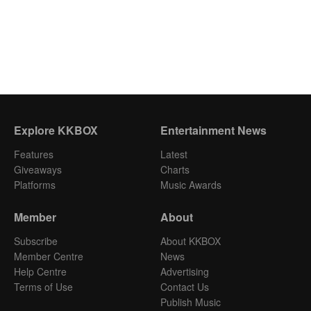
Explore KKBOX
Entertainment News
Features
Latest
Giveaways
Charts
Platforms
Music Awards
Member
About
Subscribe
About KKBOX
Member Centre
News
Help Centre
Advertising
Terms of Use
Contact Us
Publish Music