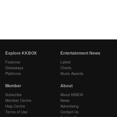
Explore KKBOX
Entertainment News
Features
Latest
Giveaways
Charts
Platforms
Music Awards
Member
About
Subscribe
About KKBOX
Member Centre
News
Help Centre
Advertising
Terms of Use
Contact Us