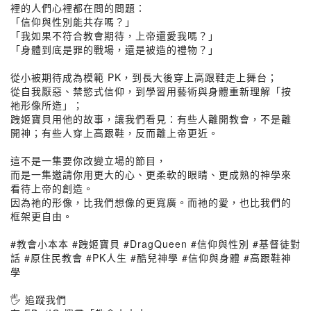
裡的人們心裡都在問的問題：
「信仰與性別能共存嗎？」
「我如果不符合教會期待，上帝還愛我嗎？」
「身體到底是罪的戰場，還是被造的禮物？」
從小被期待成為模範 PK，到長大後穿上高跟鞋走上舞台；
從自我厭惡、禁慾式信仰，到學習用藝術與身體重新理解「按
祂形像所造」；
跩姬寶貝用他的故事，讓我們看見：有些人離開教會，不是離
開神；有些人穿上高跟鞋，反而離上帝更近。
這不是一集要你改變立場的節目，
而是一集邀請你用更大的心、更柔軟的眼睛、更成熟的神學來
看待上帝的創造。
因為祂的形像，比我們想像的更寬廣。而祂的愛，也比我們的
框架更自由。
#教會小本本 #跩姬寶貝 #DragQueen #信仰與性別 #基督徒對
話 #原住民教會 #PK人生 #酷兒神學 #信仰與身體 #高跟鞋神
學
🖐 追蹤我們