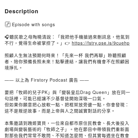
Description
Episode with songs
🎧聽民歌之母陶曉清說：「我把他手機搶過來刪訊息，他氣到
不行，覺得生命被掌控了。」👉
https://fstry.pse.is/9cuehp
照顧人生無法預期何時來！「先來一杯 我們再聊」聆聽照顧
者、陪你預備長照未來！點擊連結，讓我們有機會不在照顧困
境掙扎。
—— 以上為 Firstory Podcast 廣告 ——
要把「牧師的兒子PK」與「變裝皇后Drag Queen」放在同一
句話裡，可能已經讓不少基督徒開始深吸一口氣。
但如果你願意把心放軟一點、把框架放旁邊一點，你會發現：
這不是叛逆故事，而是上帝與人之間誠實對話的分享。
本集邀請到跩姬寶貝，一位來自都市原住民教會、長大後投入
劇場與變裝藝術的「牧師之子」。他在節目中帶領我們重新面
對那些我們常常不敢問、不知道怎麼問、但其實每週坐在教會