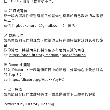
在 FB／IG 搜尋「教會小本本」
✉️ 私訊或寫信
哪一段內容讓你特別有感？或是你也有屬於自己教會的故事想
分享？
寫信至
gbookchurch@gmail.com
（可匿名）
📍 贊助我們
如果你認同我們的理念，邀請你支持這個持續對話與思考的節
目
你的贊助，將幫助我們製作更多有趣與真誠的內容：
👉
https://open.firstory.me/join/gbookofchurch
💬 Discord 開聊
加入 Discord，一起延伸節目中的話題，分享你心中最想討論
的 Top 3：
👉
https://discord.gg/HpckkYuyFC
⭐ 留下評價
如果節目曾陪伴或啟發過你，誠摯邀請留下五顆星的評價
Powered by Firstory Hosting