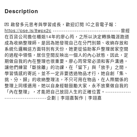
Description
💌 啟發多元思考與學習成長，歡迎訂閱 IC之音電子報：
https://pse.is/8wpx2c
-------------------------------------曾經
在百貨公司擔任櫃姐14年的廖心筠，之所以決定轉換職涯跑道
成為收納整理師，是因為她發現自己在分門別類、收納存放和
系統化邏輯這方面特別有天份，她更從協助客戶整理居家空間
的過程中領悟，居住空間反映出一個人的內心狀態，因此，定
期做自我的內在整理也很重要。廖心筠常常必須和客戶溝通，
讓他們練習「斷捨離」的功課，在「留下」與「放手」之間，
學習情感的寄託，並不一定非要透過物品才行，她自創「集、
挑、分、歸」的收納整理法，不只可用在物品，在人際關係的
整理上同樣適用，她以自身經驗鼓勵大家，永不放棄做自我的
「內在整理」，才能把自己放回人生的正確位置。--------------
-----------------------企劃 | 李翊嘉製作 | 李翊嘉