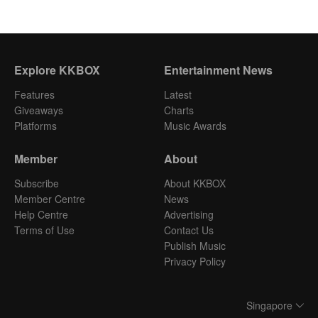
Explore KKBOX
Entertainment News
Features
Latest
Giveaways
Charts
Platforms
Music Awards
Member
About
Subscribe
About KKBOX
Member Centre
News
Help Centre
Advertising
Terms of Use
Contact Us
Publish Music
Privacy Policy
Singapore