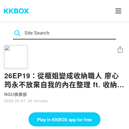
Share
26EP19：從櫃姐變成收納職人 廖心
筠永不放棄自我的內在整理 ft. 收納整
理師 廖心筠
NGU俱樂部
2026-05-07
·
43 minutes
Play in KKBOX app for free