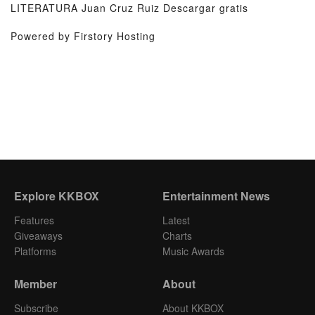
LITERATURA Juan Cruz Ruiz Descargar gratis
Powered by Firstory Hosting
Explore KKBOX
Entertainment News
Features
Latest
Giveaways
Charts
Platforms
Music Awards
Member
About
Subscribe
About KKBOX