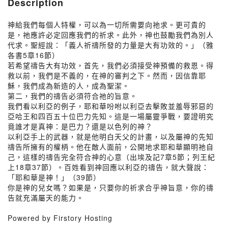
Description
神給我們每個人特權，可以為一切所需要向祂求。更可貴的
是，祂應許必定回應我們的祈求。此外，神也鼓勵我們為別人
代求。聖經說：「義人祈禱所發的力量是大有功效的。」（雅
各書5章16節）
若希望禱告大有功效，首先，我們必須接受神預備的救恩。得
救以前，我們是不義的，在神的審判之下。然而，因信靠耶
穌，我們成為新造的人，成為聖潔。
第二，我們的禱告必須符合祂的旨意。
我們看以利亞的例子，耶和華吩咐以利亞去擊敗並羞辱邪惡的
亞哈王和四百五十位巴力先知。這是一場屬靈爭戰，要證明究
竟誰才是真神：是巴力？還是以色列的神？
以利亞手上的武器，就是他明白天父的計畫，以及屬神的先知
禱告所擁有的權柄。他在敵人面前，公開地求耶和華顯明祂自
己，這樣的禱告完全符合神的心意（出埃及記7章5節；列王紀
上18章37節）。百姓看到神回應以利亞的禱告，就大聲說：
「耶和華是神！」（39節）
你是神的兒女嗎？如果是，只要你的祈求合乎神旨意，你的禱
告就充滿屬天的能力。
Powered by Firstory Hosting