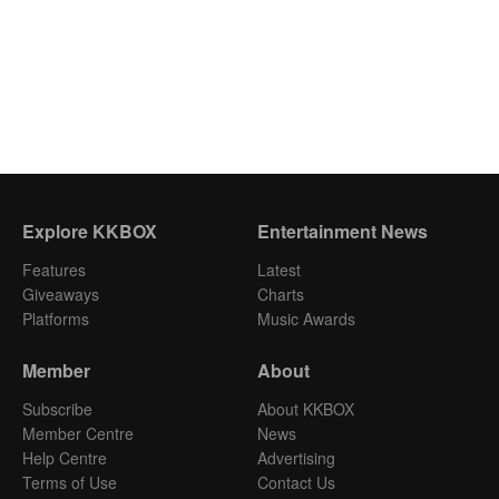
Explore KKBOX
Entertainment News
Features
Latest
Giveaways
Charts
Platforms
Music Awards
Member
About
Subscribe
About KKBOX
Member Centre
News
Help Centre
Advertising
Terms of Use
Contact Us