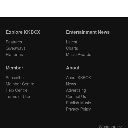
Explore KKBOX
Entertainment News
Features
Latest
Giveaways
Charts
Platforms
Music Awards
Member
About
Subscribe
About KKBOX
Member Centre
News
Help Centre
Advertising
Terms of Use
Contact Us
Publish Music
Privacy Policy
Singapore