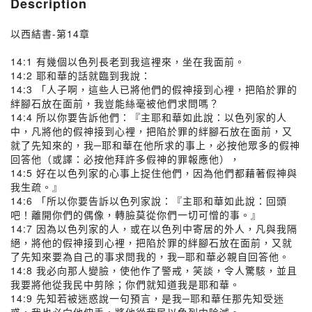
Description
以西結書-第14章
14:1 有幾個以色列長老到我這裡來，坐在我面前。
14:2 耶和華的話就臨到我說：
14:3 「人子啊，這些人已將他們的假神接到心裡，把陷於罪的
絆腳石放在面前，我豈能絲毫被他們求問嗎？
14:4 所以你要告訴他們：『主耶和華如此說：以色列家的人
中，凡將他的假神接到心裡，把陷於罪的絆腳石放在面前，又
就了先知來的，我─耶和華在他所求的事上，必按他眾多的假神
回答他（或譯：必按他拜許多假神的罪報應他），
14:5 好在以色列家的心事上捉住他們，因為他們都藉著假神與
我生疏。』
14:6 「所以你要告訴以色列家說：『主耶和華如此說：回頭
吧！離開你們的偶像，轉臉莫從你們一切可憎的事。』
14:7 因為以色列家的人，或在以色列中寄居的外人，凡與我隔
絕，將他的假神接到心裡，把陷於罪的絆腳石放在面前，又就
了先知來要為自己的事求問我的，我─耶和華必親自回答他。
14:8 我必向那人變臉，使他作了警戒，笑談，令人驚駭，並且
我要將他從我民中剪除；你們就知道我是耶和華。
14:9 先知若被迷惑說一句預言，是我─耶和華任那先知受迷