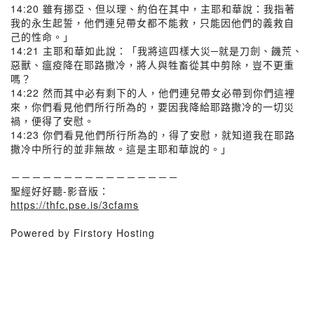
14:20 雖有挪亞、但以理、約伯在其中，主耶和華說：我指著
我的永生起誓，他們連兒帶女都不能救，只能因他們的義救自
己的性命。」
14:21 主耶和華如此說：「我將這四樣大災─就是刀劍、饑荒、
惡獸、瘟疫降在耶路撒冷，將人與牲畜從其中剪除，豈不更重
嗎？
14:22 然而其中必有剩下的人，他們連兒帶女必帶到你們這裡
來，你們看見他們所行所為的，要因我降給耶路撒冷的一切災
禍，便得了安慰。
14:23 你們看見他們所行所為的，得了安慰，就知道我在耶路
撒冷中所行的並非無故。這是主耶和華說的。」
－－－－－－－－－－－－－－－－
聖經好好聽-影音版：
https://thfc.pse.is/3cfams
Powered by Firstory Hosting