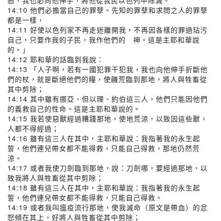
惑，我也必向他伸手，將他從我民以色列中除滅。
14:10 他們必擔當自己的罪孽。先知的罪孽和求問之人的罪孽
都是一樣，
14:11 好使以色列家不再走迷離開我，不再因各樣的罪過玷污
自己，只要作我的子民，我作他們的 神。這是主耶和華說
的。」
14:12 耶和華的話臨到我說：
14:13 「人子啊，若有一國犯罪干犯我，我也向他伸手折斷他
們的杖，就是斷絕他們的糧，使饑荒臨到那地，將人與牲畜從
其中剪除；
14:14 其中雖有挪亞、但以理、約伯這三人，他們只能因他們
的義救自己的性命。這是主耶和華說的。
14:15 我若使惡獸經過糟踐那地，使地荒涼，以致因這些獸，
人都不得經過；
14:16 雖有這三人在其中，主耶和華說：我指著我的永生起
誓，他們連兒帶女都不能得救，只能自己得救，那地仍然荒
涼。
14:17 或者我使刀劍臨到那地，說：刀劍哪，要經過那地，以
致我將人與牲畜從其中剪除；
14:18 雖有這三人在其中，主耶和華說：我指著我的永生起
誓，他們連兒帶女都不能得救，只能自己得救。
14:19 或者我叫瘟疫流行那地，使我滅命（原文是帶血）的忿
怒傾在其上，好將人與牲畜從其中剪除；