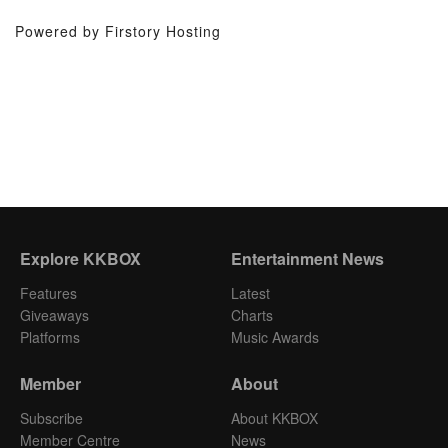
Powered by Firstory Hosting
Explore KKBOX
Entertainment News
Features
Latest
Giveaways
Charts
Platforms
Music Awards
Member
About
Subscribe
About KKBOX
Member Centre
News