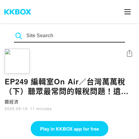
Share
EP249 編輯室On Air／台灣萬萬稅
（下）聽眾最常問的報稅問題！遺產
稅；大陸、海外工作怎麼報？搞懂免
聽經濟
稅額 會計師講解實用報稅小妙方
2025-05-19
·
11 minutes
Play in KKBOX app for free