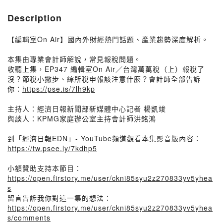
Description
【編輯室On Air】國內外財經熱門話題、產業趨勢深度解析。
本集由專業會計師解說，常見報稅問題。
收聽上集，EP347 編輯室On Air／台灣萬萬稅（上）報稅了
沒？節稅小撇步、綜所稅申報該注意什麼？會計師全部告訴
你：
https://pse.is/7lh9kp
主持人：經濟日報新聞部新媒體中心記者 楊凱竣
與談人：KPMG家庭辦公室主持會計師洪銘鴻
到「經濟日報EDN」- YouTube頻道觀看本集影音版內容：
https://tw.psee.ly/7kdhp5
小額贊助支持本節目：
https://open.firstory.me/user/ckni85syu2z270833yv5yhea
s
留言告訴我你對這一集的想法：
https://open.firstory.me/user/ckni85syu2z270833yv5yhea
s/comments