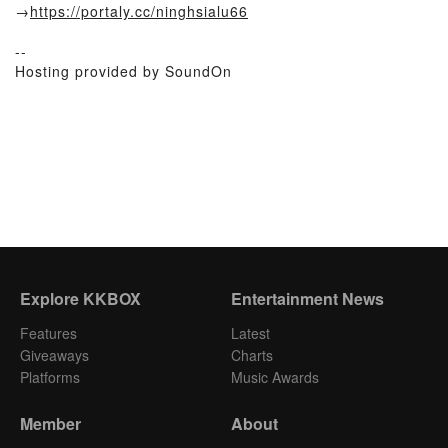
→
https://portaly.cc/ninghsialu66
--
Hosting provided by SoundOn
Explore KKBOX
Entertainment News
Features
Latest
Giveaways
Charts
Platforms
Music Awards
Member
About