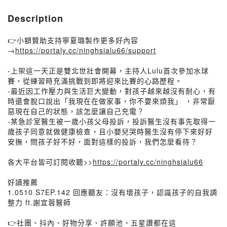
Description
👉小額贊助支持寧夏璐製作更多好內容
→
https://portaly.cc/ninghsialu66/support
-上架這一天正是雙北世壯會開幕，主持人Lulu首次參加水球
賽，從練習時充滿挑戰到即將迎來比賽的心路歷程。
-最近因工作壓力與生活巨大變動，對孩子越來越沒有耐心，有
時還會脫口說出「我現在在做家事，你不要來煩我」 ，非常厭
惡現在自己的狀態，該怎麼讓自己充電？
-某急診室醫生被一歲小孩父母投訴，投訴醫生沒有事先取得一
歲孩子同意就做健康檢查，且小嬰兒哭時醫生沒有停下來好好
安撫，問孩子好不好，面對這樣的投訴，我們怎麼看待？
各大平台皆可訂閱收聽>>
https://portaly.cc/ninghsialu66
好讀推薦
1.0510 S7EP.142 回應聽友：沒有壞孩子，認識孩子的自我調
整力 ft.謝宜蓉醫師
👉社團、抖內、好物分享、許願池、五星讚都在這