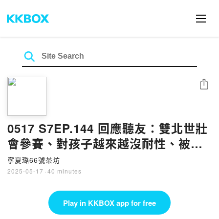
Share
0517 S7EP.144 回應聽友：雙北世壯
會參賽、對孩子越來越沒耐性、被投
訴沒同理心
寧夏璐66號茶坊
2025-05-17
·
40 minutes
Play in KKBOX app for free