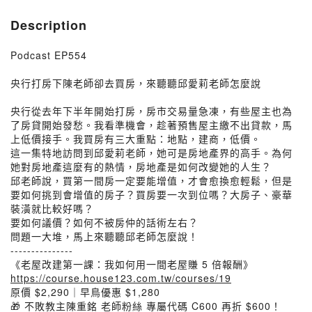
Description
Podcast EP554
央行打房下陳老師卻去買房，來聽聽邱愛莉老師怎麼說
央行從去年下半年開始打房，房市交易量急凍，有些屋主也為
了房貸開始發愁。我看準機會，趁著預售屋主繳不出貸款，馬
上低價接手。我買房有三大重點：地點，建商，低價。
這一集特地訪問到邱愛莉老師，她可是房地產界的高手。為何
她對房地產這麼有的熱情，房地產是如何改變她的人生？
邱老師說，買第一間房一定要能增值，才會愈換愈輕鬆，但是
要如何挑到會增值的房子？買房要一次到位嗎？大房子、豪華
裝潢就比較好嗎？
要如何議價？如何不被房仲的話術左右？
問題一大堆，馬上來聽聽邱老師怎麼說！
---------------
《老屋改建第一課：我如何用一間老屋賺 5 倍報酬》
https://course.house123.com.tw/courses/19
原價 $2,290｜早鳥優惠 $1,280
🎁 不敗教主陳重銘 老師粉絲 專屬代碼 C600 再折 $600！