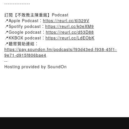
---------------
訂閱【不敗教主陳重銘】Podcast
📍Apple Podcast：
https://reurl.cc/6l329V
📍Spotify podcast：
https://reurl.cc/k0eXM9
📍Google podcast：
https://reurl.cc/d53D88
📍KKBOX podcast：
https://reurl.cc/LdEObK
📍聽眾贊助連結：
https://pay.soundon.fm/podcasts/f93d43ed-f938-45f1-
9e71-d915f806bae4
--
Hosting provided by SoundOn