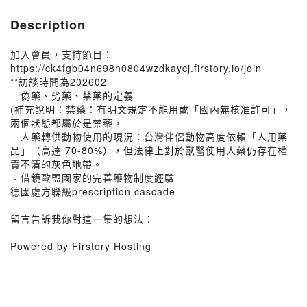
Description
加入會員，支持節目：
https://ck4fgb04n698h0804wzdkaycj.firstory.io/join
**訪談時間為202602
。偽藥、劣藥、禁藥的定義
(補充說明：禁藥：有明文規定不能用或「國內無核准許可」，
兩個狀態都屬於是禁藥，
。人藥轉供動物使用的現況：台灣伴侶動物高度依賴「人用藥
品」（高達 70-80%），但法律上對於獸醫使用人藥仍存在權
責不清的灰色地帶。
。借鏡歐盟國家的完善藥物制度經驗
德國處方聯級prescription cascade
留言告訴我你對這一集的想法：
Powered by Firstory Hosting