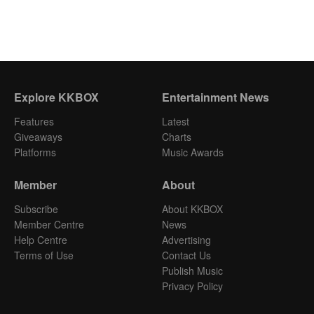
Explore KKBOX
Entertainment News
Features
Latest
Giveaways
Charts
Platforms
Music Awards
Member
About
Subscribe
About KKBOX
Member Centre
News
Help Centre
Advertising
Terms of Use
Contact Us
Publish Music
Privacy Policy