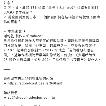
對象？
☑ 黑、黃、紅的 136 標準色比例？為什麼設計標準要比節目
LOGO 更早確定？
☑ 從企劃到賣到日本：一個節目如何在結構設計時就埋下國際
化的可能？
✦ 本集來賓 ✦
謝乾乾 製作人/Producer
早年擔任知名製作人阿弟仔的行政助理，同時也是饒舌廠牌南
門音樂與饒舌樂團「逃生口」的成員之一，並參與音樂製作。
2016 年起轉向影像創作，2017 年成立「我的檔期有限公
司」。近年作品橫跨音樂與影像領域，曾擔任《大嘻哈時代
2》製作人暨導演，並於 2024 年擔任節目《夜市王》製作人。
——
歡迎留言告訴我們對此集的想法
➤
https://sdpodcast.pse.is/646sn8
聯絡我們
➤
sd@shoppingdesign.com.tw