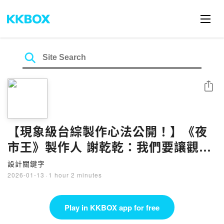
Share
【現象級台綜製作心法公開！】《夜
市王》製作人 謝乾乾：我們要讓觀眾
一秒都無法分心！｜LIVE Podcast
設計關鍵字
特別單元
2026-01-13
·
1 hour 2 minutes
Play in KKBOX app for free