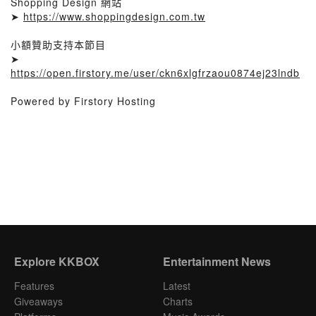
Shopping Design 網站
➤
https://www.shoppingdesign.com.tw
小額贊助支持本節目
➤
https://open.firstory.me/user/ckn6xlgfrzaou0874ej23lndb
Powered by Firstory Hosting
Explore KKBOX
Entertainment News
Features
Latest
Giveaways
Charts