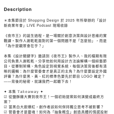
Description
＊本集節目於 Shopping Design 於 2025 年所舉辦的「設計
新商業年會」LIVE Podcast 現場收錄
《夜市王》的誕生過程，是一場關於創意決策與設計思維的實
戰課。製作人謝乾乾面對的第一個問題不是「怎麼拍」，而是
「為什麼觀眾會在乎？」
本集《設計關鍵字》邀請到《夜市王》製作人、我的檔期有限
公司負責人謝乾乾，分享他如何用設計方法論解構一個綜藝節
目。從賽制架構、角色設定到視覺系統，每個決策背後都有清
晰的邏輯：為什麼管委會才是真正的主角？為什麼要設定外國
評審？為什麼黑、黃、紅的標準色要先於節目 LOGO 確定？
——背後的秘密，就讓我們一起聽下去！
✦ 本集 𝕋𝕒𝕜𝕖𝕒𝕨𝕒𝕪 ✦
☑ 從鹽酥雞大賽到夜市王！一個初始提案如何演變成最終方
案？
☑ 當黑白大廚爆紅，創作者該如何保持獨立思考不被影響？
☑ 管委會才是靈魂！如何為「抽象概念」創造具體的情感投射