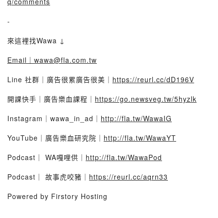
q/comments
-
來這裡找Wawa ↓
Email｜wawa@fla.com.tw
Line 社群｜廣告很累廣告很美｜
https://reurl.cc/dD196V
開課快手｜廣告樂血課程｜
https://go.newsveg.tw/5hyzlk
Instagram｜wawa_in_ad｜
http://fla.tw/WawaIG
YouTube｜廣告樂血研究院｜
http://fla.tw/WawaYT
Podcast｜ WA嘎哩供｜
http://fla.tw/WawaPod
Podcast｜ 故事虎咬豬｜
https://reurl.cc/aqrn33
Powered by Firstory Hosting