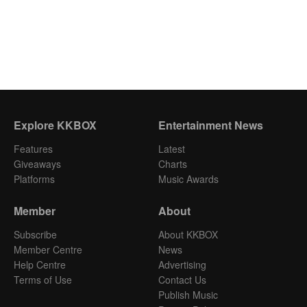
Explore KKBOX
Entertainment News
Features
Latest
Giveaways
Charts
Platforms
Music Awards
Member
About
Subscribe
About KKBOX
Member Centre
News
Help Centre
Advertising
Terms of Use
Contact Us
Publish Music