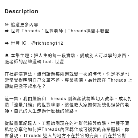
Description
🎯 追蹤更多內容
➡️ 世豐 Threads：世豐老師 | Threads操盤手聯盟
➡️ 世豐 IG：@richsong112
🔔 本集主題：把人生的每一段實驗，變成別人可以學的東西，
脆老師的品牌邏輯 feat. 世豐
在社群演算法、熱門話題每兩週就變一次的時代，你是不是也
常常覺得明明自己文筆不差、專業夠深，為什麼在 Threads 上
卻總是激不起水花？
這一集，我們繼續和 Threads 剛興起就精準切入教學、成功打
造「流量飛輪」的世豐聊聊，這位教大家如何系統化經營的老
師，自己的人生走過什麼樣的彎路。
從臉書筆記達人、工程師到現在的社群代操與教學，世豐不藏
私地分享他如何把Threads內容轉化成可複製的商業邏輯。你
會發現，Threads 迷人的地方不在於它的完美，而在於它對