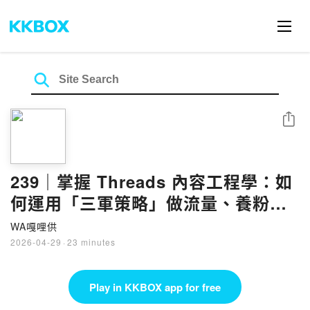
Share
239｜掌握 Threads 內容工程學：如
何運用「三軍策略」做流量、養粉
絲、建信任？從故事架構到信任變
WA嘎哩供
現，拆解系統化個人品牌的底層邏輯
2026-04-29
·
23 minutes
feat. 世豐
Play in KKBOX app for free