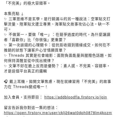
「不完美」的極大容錯率。
本集亮點 ↓
✨ 三軍思維不是玄學，是行銷漏斗的另一種說法：空軍貼文打
擊流量、陸軍貼文建立專業、海軍貼文故事攻佔心法，缺一不
可。
✨ 不做第一，要做「唯一」：在競爭過度的時代，為什麼讓讀
者「喜歡你」比「你很強」更重要？
✨ 第一次談錢的心理關卡：從抗拒收錢到隨緣成交，如何在不
推銷的狀態下讓客戶心甘情願買單？
✨ Threads 其實是社會縮影：面對負面能量與腥羶色話題，如
何保持清醒並從中找出規律？
✨ 文筆不好在脆上反而是優勢？：素人感、不完美、容錯率，
才是這個平台真正的邏輯
🎧 戴上耳機，拋開文筆焦慮，現在就練習用「不完美」的故事
力在 Threads變成唯一！
加入會員，支持節目：
https://addbloodfla.firstory.io/join
留言告訴我你對這一集的想法：
https://open.firstory.me/user/cklj26wat0dph0878lm4kozm