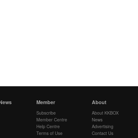
 News
Member
About
Subscribe
About KKBOX
Member Centre
News
Help Centre
Advertising
Terms of Use
Contact Us