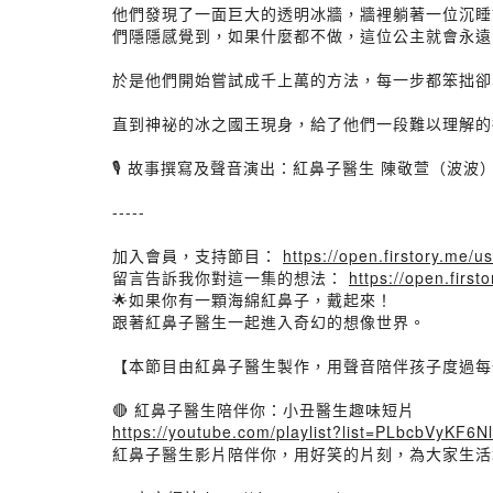
他們發現了一面巨大的透明冰牆，牆裡躺著一位沉睡
們隱隱感覺到，如果什麼都不做，這位公主就會永遠
於是他們開始嘗試成千上萬的方法，每一步都笨拙卻
直到神祕的冰之國王現身，給了他們一段難以理解的指引
🎙️ 故事撰寫及聲音演出：紅鼻子醫生 陳敬萱（波
-----
加入會員，支持節目：
https://open.firstory.me
留言告訴我你對這一集的想法：
https://open.fir
🌟如果你有一顆海綿紅鼻子，戴起來！
跟著紅鼻子醫生一起進入奇幻的想像世界。
【本節目由紅鼻子醫生製作，用聲音陪伴孩子度過每
🔴 紅鼻子醫生陪伴你：小丑醫生趣味短片
https://youtube.com/playlist?list=PLbcbVyKF6
紅鼻子醫生影片陪伴你，用好笑的片刻，為大家生活