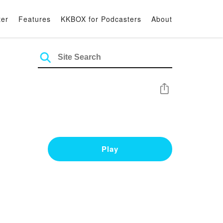
ter
Features
KKBOX for Podcasters
About
Share
Play