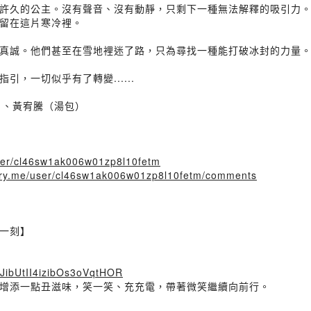
許久的公主。沒有聲音、沒有動靜，只剩下一種無法解釋的吸引力
留在這片寒冷裡。
真誠。他們甚至在雪地裡迷了路，只為尋找一種能打破冰封的力量。可
，一切似乎有了轉變......
波）、黃宥騰（湯包）
/user/cl46sw1ak006w01zp8l10fetm
story.me/user/cl46sw1ak006w01zp8l10fetm/comments
一刻】
NlJibUtII4izibOs3oVqtHOR
增添一點丑滋味，笑一笑、充充電，帶著微笑繼續向前行。