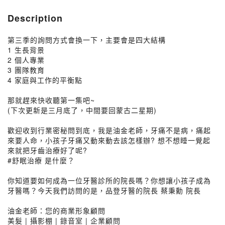
Description
第三季的詢問方式會換一下，主要會是四大結構
1 生長背景
2 個人專業
3 團隊教育
4 家庭與工作的平衡點
那就趕來快收聽第一集吧~
(下次更新是三月底了，中間要回蒙古二星期)
歡迎收到行業密秘問到底，我是油金老師，牙痛不是病，痛起
來要人命，小孩子牙痛又動來動去該怎樣辦? 想不想睡一覺起
來就把牙齒治療好了呢?
#舒眠治療 是什麼？
你知道要如何成為一位牙醫診所的院長嗎？你想讓小孩子成為
牙醫嗎？今天我們訪問的是，品登牙醫的院長 蔡秉勳 院長
油金老師：您的商業形象顧問
美髮 | 攝影棚 | 錄音室 | 企業顧問