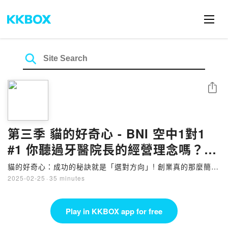
Share
第三季 貓的好奇心 - BNI 空中1對1
#1 你聽過牙醫院長的經營理念嗎？你
知道舒眠治療是什麼嗎？
貓的好奇心：成功的秘訣就是「選對方向」! 創業真的那麼簡單
嗎？
2025-02-25
·
35 minutes
Play in KKBOX app for free