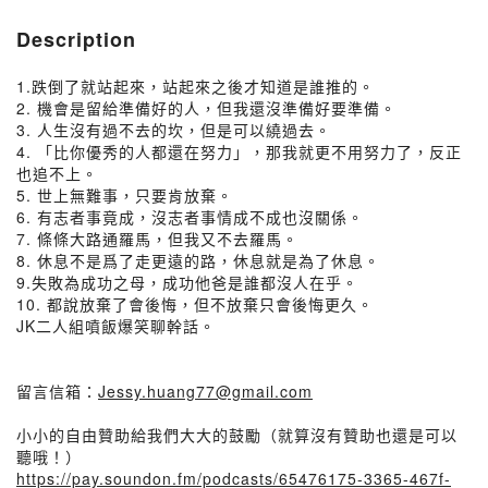
Description
1.跌倒了就站起來，站起來之後才知道是誰推的。
2. 機會是留給準備好的人，但我還沒準備好要準備。
3. 人生沒有過不去的坎，但是可以繞過去。
4. 「比你優秀的人都還在努力」，那我就更不用努力了，反正
也追不上。
5. 世上無難事，只要肯放棄。
6. 有志者事竟成，沒志者事情成不成也沒關係。
7. 條條大路通羅馬，但我又不去羅馬。
8. 休息不是爲了走更遠的路，休息就是為了休息。
9.失敗為成功之母，成功他爸是誰都沒人在乎。
10. 都說放棄了會後悔，但不放棄只會後悔更久。
JK二人組噴飯爆笑聊幹話。
留言信箱：
Jessy.huang77@gmail.com
小小的自由贊助給我們大大的鼓勵（就算沒有贊助也還是可以
聽哦！）
https://pay.soundon.fm/podcasts/65476175-3365-467f-