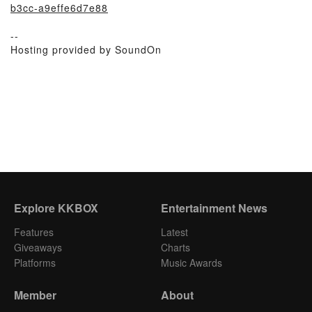
b3cc-a9effe6d7e88
--
Hosting provided by SoundOn
Explore KKBOX
Entertainment News
Features
Latest
Giveaways
Charts
Platforms
Music Awards
Member
About