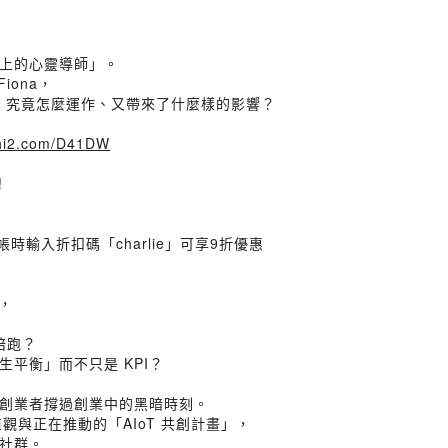
上的心靈導師」。
iona，
台，究竟怎麼運作、又帶來了什麼樣的影響？
lihi2.com/D41DW
!
結帳時輸入折扣碼「charlie」可享9折優惠
程，
陪跑？
平衡」而不只是 KPI？
創業者撐過創業中的黑暗時刻。
、價值觀與正在推動的「AIoT 共創計畫」，
社群。