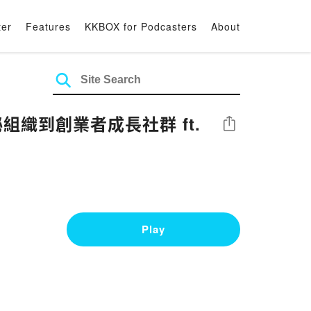
ter
Features
KKBOX for Podcasters
About
組織到創業者成長社群 ft.
Share
Play