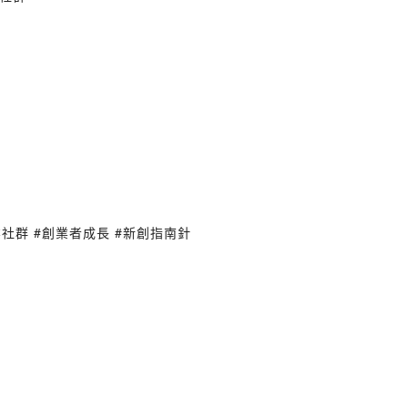
業社群 #創業者成長 #新創指南針