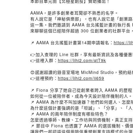
本節目單元由【北極星創投】贊助播出！
AAMA，是許多創業者耳聞卻不熟悉的名字。
有人說它是「神秘俱樂部」，也有人說它是「創業路
這一集，我們邀請到 AAMA 台北搖籃計畫的執行長 F
來聊聊這個已經陪伴超過 300 位創業者的社群平
📌 AAMA 台北搖籃計畫第14期申請報名：
https://
👉加入查理的 Line 社群，享有最新資訊及各種優惠
👉這裡入群：
https://lihi2.com/qtT9k
😍感謝超讚的錄音室場地 MicMind Studio，預約
👉這裡預約：
https://lihi2.com/ii659
📌 Fiona 分享了她自己從創業者跨入 AAMA 的歷
如何從一位被陪伴者，成為今天設計陪伴機制的人。
📌 AAMA 為什麼不叫加速器？他們如何選人、怎麼
為什麼這個計畫強調的是「坦誠」、「分享」、「人生
📌 AAMA 的兩年陪伴制度有哪些特色？
怎麼透過導師、教練、工作坊與同儕機制，真正支持
📌 節目中 Fiona 也透露了 AAMA 的選拔機制
讓我們一起認識這個用陪伴重塑創業支持模式的台灣