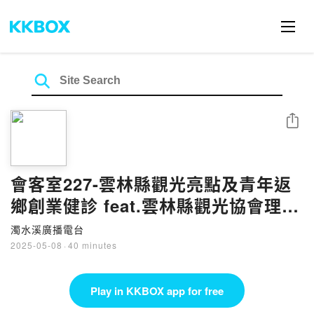
Share
會客室227-雲林縣觀光亮點及青年返
鄉創業健診 feat.雲林縣觀光協會理
事.雲林縣創新創業協會前理事長 張光
濁水溪廣播電台
儀
2025-05-08
·
40 minutes
Play in KKBOX app for free