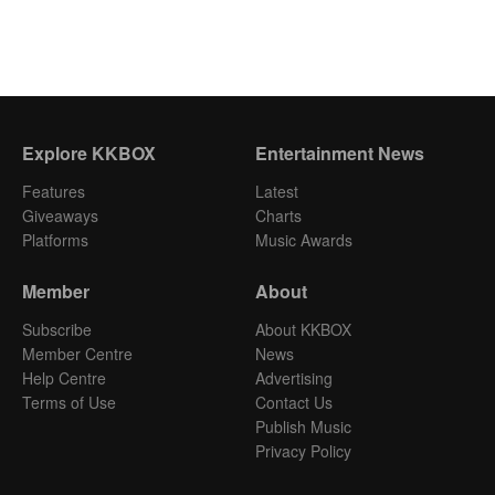
Explore KKBOX
Entertainment News
Features
Latest
Giveaways
Charts
Platforms
Music Awards
Member
About
Subscribe
About KKBOX
Member Centre
News
Help Centre
Advertising
Terms of Use
Contact Us
Publish Music
Privacy Policy