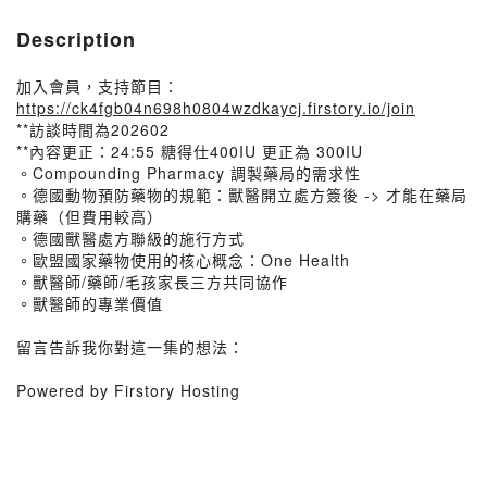
Description
加入會員，支持節目：
https://ck4fgb04n698h0804wzdkaycj.firstory.io/join
**訪談時間為202602
**內容更正：24:55 糖得仕400IU 更正為 300IU
。Compounding Pharmacy 調製藥局的需求性
。德國動物預防藥物的規範：獸醫開立處方簽後 -> 才能在藥局
購藥（但費用較高）
。德國獸醫處方聯級的施行方式
。歐盟國家藥物使用的核心概念：One Health
。獸醫師/藥師/毛孩家長三方共同協作
。獸醫師的專業價值
留言告訴我你對這一集的想法：
Powered by Firstory Hosting