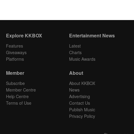
Explore KKBOX
Entertainment News
Features
Latest
Giveaways
Charts
Platforms
Music Awards
Member
About
Subscribe
About KKBOX
Member Centre
News
Help Centre
Advertising
Terms of Use
Contact Us
Publish Music
Privacy Policy