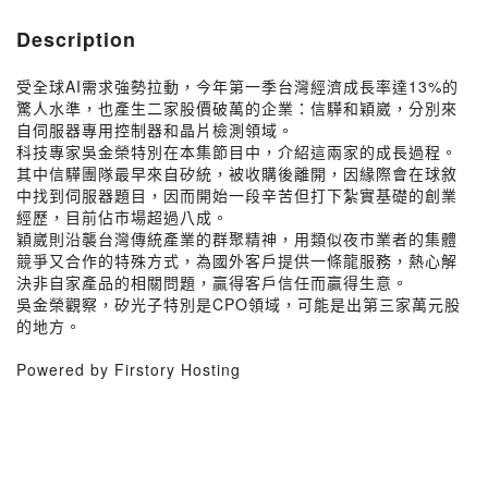
Description
受全球AI需求強勢拉動，今年第一季台灣經濟成長率達13%的
驚人水準，也產生二家股價破萬的企業：信驊和穎崴，分別來
自伺服器專用控制器和晶片檢測領域。
科技專家吳金榮特別在本集節目中，介紹這兩家的成長過程。
其中信驊團隊最早來自矽統，被收購後離開，因緣際會在球敘
中找到伺服器題目，因而開始一段辛苦但打下紮實基礎的創業
經歷，目前佔市場超過八成。
穎崴則沿襲台灣傳統產業的群聚精神，用類似夜市業者的集體
競爭又合作的特殊方式，為國外客戶提供一條龍服務，熱心解
決非自家產品的相關問題，贏得客戶信任而贏得生意。
吳金榮觀察，矽光子特別是CPO領域，可能是出第三家萬元股
的地方。
Powered by Firstory Hosting