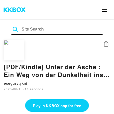
Share
[PDF/Kindle] Unter der Asche :
Ein Weg von der Dunkelheit ins
Licht par Mustapha Benarousse
ecegurytykni
2025-06-13
·
14 seconds
Play in KKBOX app for free