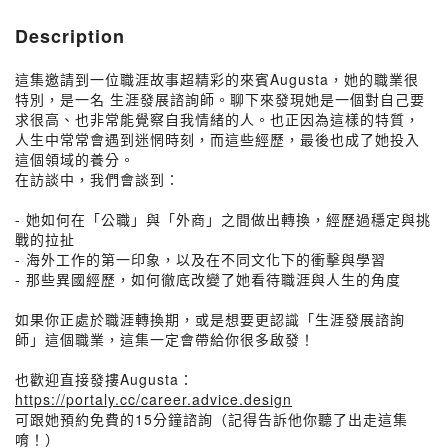
Description
這集邀請到一位職涯故事超精彩的來賓Augusta，她的職業很
特別，是一名 生涯發展諮詢師。聊下來發現她是一個對自己要
求很高、也非常能覺察自我情緒的人。也正因為這樣的特質，
人生中常常會遇到迷惘時刻，而這些經歷，最後也成了她投入
這個領域的養分。
在訪談中，我們會談到：
- 她如何在「公職」與「外商」之間做出轉換，經歷過穩定與挑
戰的拉扯
- 海外工作的第一印象，以及在不同文化下的衝擊與學習
- 那些異國經歷，如何徹底改變了她看待職涯與人生的角度
如果你正處於職涯轉換期，或是想要更認識「生涯發展諮詢
師」這個職業，這集一定會帶給你很多啟發！
也歡迎直接發摟Augusta：
https://portaly.cc/career.advice.design
可跟她預約免費的15分鐘諮詢（記得告訴他你聽了出走這集
唷！）