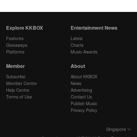
Explore KKBOX
Entertainment News
Features
Latest
Giveaways
Charts
Platforms
Music Awards
Member
About
Subscribe
About KKBOX
Member Centre
News
Help Centre
Advertising
Terms of Use
Contact Us
Publish Music
Privacy Policy
Singapore