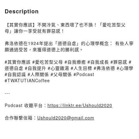
Description
【其實你應該】不開冷氣、東西壞了也不換！「愛吃苦型父
母」讓你一享受就有罪惡感！
弗洛依德在1924年提出「道德自虐」的心理學概念： 有些人寧
願通過受苦，來獲得道德上的勝利感。
#其實你應該 #愛吃苦型父母 #自我療癒 #自我成長 #罪惡感 #
道德自虐 #自我提升 #心靈雞湯 #人生目標 #弗洛依德 #心理學
#自我認識 #人際關係 #父母關係 #Podcast
#TWATUTIANCoffee
---
Podcast 收聽平台：
https://linktr.ee/Ushould2020
合作聯繫信箱：
Ushould2020@gmail.com