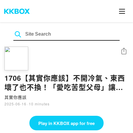
Share
1706【其實你應該】不開冷氣、東西
壞了也不換！「愛吃苦型父母」讓你
一享受就有罪惡感！ （TWATUTIAN
其實你應該
Coffee & Co.）
2025-06-16
·
10 minutes
Play in KKBOX app for free