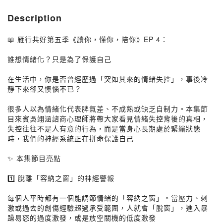
Description
📖 雁行共好第五季《讀你，懂你，陪你》EP 4：
誰想情緒化？只是為了保護自己
在生活中，你是否曾經歷過「突如其來的情緒失控」，事後冷
靜下來卻又懊惱不已？
很多人以為情緒化代表脾氣差、不成熟或缺乏自制力。本集節
目來賓吳翊涵諮商心理師將帶大家看見情緒失控背後的真相，
失控往往不是人有意的行為，而是當身心長期處於緊繃狀態
時，我們的神經系統正在拼命保護自己
✨ 本集節目亮點
1️⃣ 脫離「容納之窗」的神經警報
每個人平時都有一個能調節情緒的「容納之窗」。當壓力、刺
激或過去的創傷經驗超過承受範圍，人就會「脫窗」，進入暴
躁易怒的過度激發，或是放空關機的低度激發