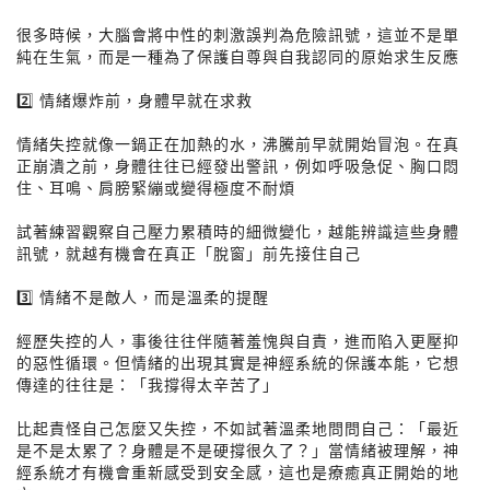
很多時候，大腦會將中性的刺激誤判為危險訊號，這並不是單
純在生氣，而是一種為了保護自尊與自我認同的原始求生反應
2️⃣ 情緒爆炸前，身體早就在求救
情緒失控就像一鍋正在加熱的水，沸騰前早就開始冒泡。在真
正崩潰之前，身體往往已經發出警訊，例如呼吸急促、胸口悶
住、耳鳴、肩膀緊繃或變得極度不耐煩
試著練習觀察自己壓力累積時的細微變化，越能辨識這些身體
訊號，就越有機會在真正「脫窗」前先接住自己
3️⃣ 情緒不是敵人，而是溫柔的提醒
經歷失控的人，事後往往伴隨著羞愧與自責，進而陷入更壓抑
的惡性循環。但情緒的出現其實是神經系統的保護本能，它想
傳達的往往是：「我撐得太辛苦了」
比起責怪自己怎麼又失控，不如試著溫柔地問問自己：「最近
是不是太累了？身體是不是硬撐很久了？」當情緒被理解，神
經系統才有機會重新感受到安全感，這也是療癒真正開始的地