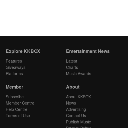
Explore KKBOX
Entertainment News
Features
Latest
Giveaways
Charts
Platforms
Music Awards
Member
About
Subscribe
About KKBOX
Member Centre
News
Help Centre
Advertising
Terms of Use
Contact Us
Publish Music