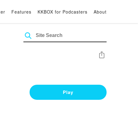
ter
Features
KKBOX for Podcasters
About
Share
Play