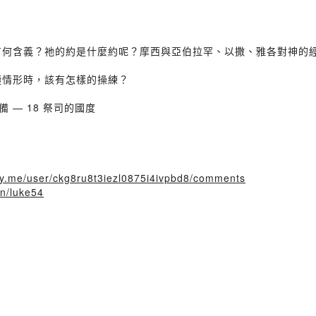
？有何含義？祂的約是什麼約呢？摩西與亞伯拉罕、以撒、雅各對神的
極情形時，該有怎樣的操練？
 — 18 祭司的國度
tory.me/user/ckg8ru8t3iezl0875i4ivpbd8/comments
in/luke54