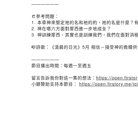
——————
📒參考問題：
1. 本章神來堅定祂的名和祂的約，祂的名是什麼
2. 神在哪六方面對摩西進一步地成全？
3. 神訓練摩西，其實也是訓練我們，我們在面對消
🎼詩歌：《清晨的日光》5月 相信－接受神的救贖供備
——————
節目播出時間：每週一至週五
留言告訴我你對這一集的想法：
https://open.firs
小額贊助支持本節目：
https://open.firstory.me/jo