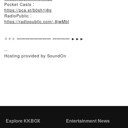
Pocket Casts：
https://pca.st/b0sh1j8g
RadioPublic：
https://radiopublic.com/-8jwMbl
✧✧✧ ━━━━━━━━ ━━━━ ►►►
--
Hosting provided by SoundOn
Explore KKBOX
Entertainment News