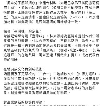
「風味分子感知順序」來組合材料（如用巴拿馬豆搭配雪莉桶
威士忌），並透過功能性組合（如甜菜糖平衡酸質）來解決技
術問題。王鵬則從評審角度闡述三大標準：指定原料（威士
忌）的風味是否清晰、整體搭配是否協調（1+1>2），以及附
加材料（如鮮奶油）是否與基酒的風味想像一致。
探尋「臺灣味」的定義：
討論延伸至何謂「臺灣味」。林東源認為臺灣味是創作者生活
背景的自然體現，並以台灣獨有的「不倒翁奶泡」為例，說明
這就是一種不需刻意添加在地元素的臺灣味。王鵬則分享了花
東地區極具地方色彩的「咖米奶」（咖啡+米酒+牛奶），認為
這種直白的在地共識，可以透過「精緻化」提升，成為代表台
灣的風味。
在地調飲文化與創新技術：
話題觸及了更草根的「三合一」工地調飲文化（如保力達B），
並探討了其社會功能。接著，針對咖啡與酒的結合，林東源提
出保留淺焙咖啡細緻風味的技術難題。王鵬回應可透過「減壓
蒸餾」等低溫萃取技術來解決，打破市場對咖啡味的刻板印
象，創造出帶有果香等新穎風味的咖啡酒。
對產業創新的期許與呼籲：