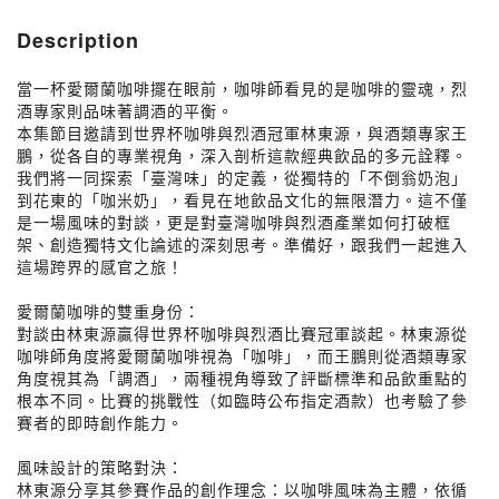
Description
當一杯愛爾蘭咖啡擺在眼前，咖啡師看見的是咖啡的靈魂，烈
酒專家則品味著調酒的平衡。
本集節目邀請到世界杯咖啡與烈酒冠軍林東源，與酒類專家王
鵬，從各自的專業視角，深入剖析這款經典飲品的多元詮釋。
我們將一同探索「臺灣味」的定義，從獨特的「不倒翁奶泡」
到花東的「咖米奶」，看見在地飲品文化的無限潛力。這不僅
是一場風味的對談，更是對臺灣咖啡與烈酒產業如何打破框
架、創造獨特文化論述的深刻思考。準備好，跟我們一起進入
這場跨界的感官之旅！
愛爾蘭咖啡的雙重身份：
對談由林東源贏得世界杯咖啡與烈酒比賽冠軍談起。林東源從
咖啡師角度將愛爾蘭咖啡視為「咖啡」，而王鵬則從酒類專家
角度視其為「調酒」，兩種視角導致了評斷標準和品飲重點的
根本不同。比賽的挑戰性（如臨時公布指定酒款）也考驗了參
賽者的即時創作能力。
風味設計的策略對決：
林東源分享其參賽作品的創作理念：以咖啡風味為主體，依循