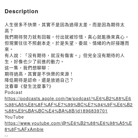
Description
人生很多不快樂，其實不是因為過得太差，而是因為期待太
高？
我們期待努力就有回報，付出就被珍惜，真心就能換來真心。
但現實往往不照劇本走，於是失望、委屈、情緒的內好接踵而
來。
有人說：「沒有期待，就沒有傷害。」但完全沒有期待的人
生，好像也少了前進的動力。
這一集，我們想聊聊：
期待過高，其實是不快樂的來源！
降低期待是認命，還是放過自己？
沈春華《發生沈麼事?》
Podcast
https://podcasts.apple.com/tw/podcast/%E6%B2%88%E6
%98%A5%E8%8F%AF%E7%99%BC%E7%94%9F%E6%B2
%88%E9%BA%BC%E4%BA%8B/id1896839701
YouTube
https://www.youtube.com/@%E6%B2%88%E6%98%A5%E
8%8F%AFxAmbie
--