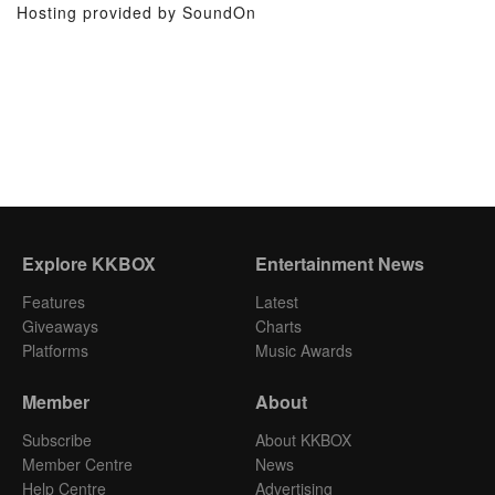
Hosting provided by SoundOn
Explore KKBOX
Entertainment News
Features
Latest
Giveaways
Charts
Platforms
Music Awards
Member
About
Subscribe
About KKBOX
Member Centre
News
Help Centre
Advertising