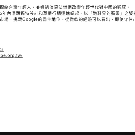
攏絡台灣年輕人，並透過演算法悄悄改變年輕世代對中國的觀感。
15年內憑藉獨特設計和草根行銷迅速崛起。以「跑鞋界的蘋果」之姿
場，挑戰Google的霸主地位。從微軟的經驗可以看出，即使守住市
cr
ibe.org.tw/