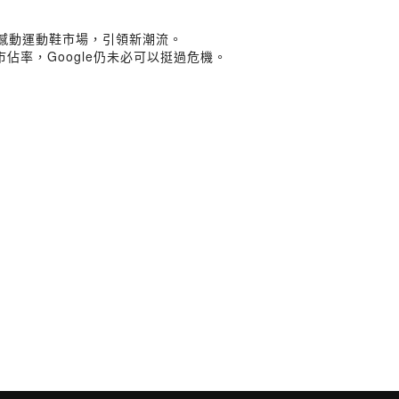
撼動運動鞋市場，引領新潮流。
佔率，Google仍未必可以挺過危機。