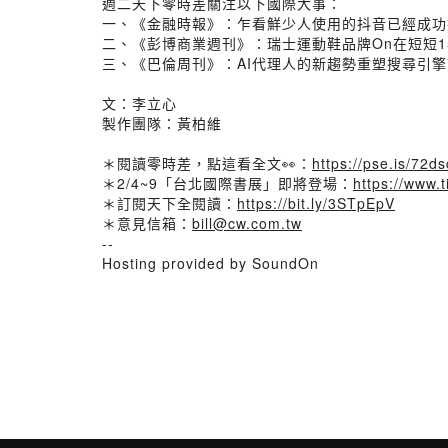
週二天下零時差關注以下國際大事：
一、《金融時報》：乍看鮮少人使用的抖音已經成功
二、《彭博商業週刊》：瑞士運動鞋品牌On在短短
三、《巴倫周刊》：AI代理人的新趨勢重塑搜尋引擎市
文：李立心
製作團隊：黃柏維
＊閱讀零時差，點這看全文👀：
https://pse.is/72ds
＊2/4~9「台北國際書展」即將登場：
https://www.t
＊訂閱天下全閱讀：
https://bit.ly/3STpEpV
＊意見信箱：
bill@cw.com.tw
--
Hosting provided by SoundOn