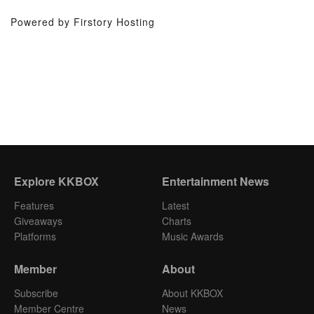
Powered by Firstory Hosting
Explore KKBOX
Entertainment News
Features
Latest
Giveaways
Charts
Platforms
Music Awards
Member
About
Subscribe
About KKBOX
Member Centre
News