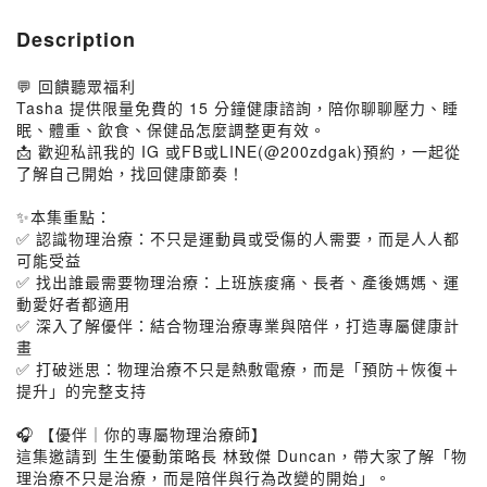
Description
💬 回饋聽眾福利
Tasha 提供限量免費的 15 分鐘健康諮詢，陪你聊聊壓力、睡
眠、體重、飲食、保健品怎麼調整更有效。
📩 歡迎私訊我的 IG 或FB或LINE(@200zdgak)預約，一起從
了解自己開始，找回健康節奏！
✨本集重點：
✅ 認識物理治療：不只是運動員或受傷的人需要，而是人人都
可能受益
✅ 找出誰最需要物理治療：上班族痠痛、長者、產後媽媽、運
動愛好者都適用
✅ 深入了解優伴：結合物理治療專業與陪伴，打造專屬健康計
畫
✅ 打破迷思：物理治療不只是熱敷電療，而是「預防＋恢復＋
提升」的完整支持
🎧 【優伴｜你的專屬物理治療師】
這集邀請到 生生優動策略長 林致傑 Duncan，帶大家了解「物
理治療不只是治療，而是陪伴與行為改變的開始」。