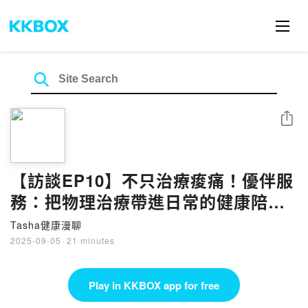
Share
【訪談EP10】不只治療痠痛！優伴服
務：把物理治療帶進日常的健康陪伴
ft.生生優動策略長
Tasha健康漫聊
2025-09-05
·
21 minutes
Play in KKBOX app for free