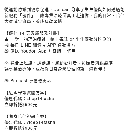
從運動防護到健康促進，Duncan 分享了生生優動如何透過創
新服務「優伴」，讓專業治療師真正走進你、我的日常，陪伴
大家減少痠痛、養成運動習慣。
【優伴 14 天專屬服務計畫】
👤 一對一物理治療師｜線上視訊 or 生生優動分院諮詢
📲 每日 LINE 關懷 + APP 運動處方
🎁 贈送 Youdon App 升級版 1 個月
💡 適合上班族、通勤族、運動愛好者、照顧者與銀髮族
讓專業治療師，成為你日常身體管理的第一線夥伴！
———
🎁 Podcast 專屬優惠券
【近距守護實體方案】
優惠代碼：shop14tasha
立即折抵$500元
【隨身陪伴視訊方案】
優惠代碼：video14tasha
立即折抵$900元